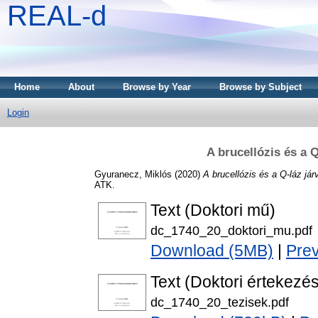
REAL-d
Home
About
Browse by Year
Browse by Subject
Login
A brucellózis és a 
Gyuranecz, Miklós
(2020)
A brucellózis és a Q-láz já
ATK.
Text (Doktori mű)
dc_1740_20_doktori_mu.pdf
Download (5MB)
|
Pre
Text (Doktori értekezés
dc_1740_20_tezisek.pdf