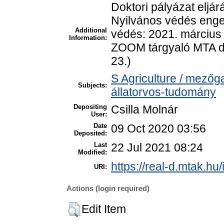
Doktori pályázat eljá
Nyilvános védés enge
Additional
védés: 2021. március 
Information:
ZOOM tárgyaló MTA dok
23.)
S Agriculture / mezőg
Subjects:
állatorvos-tudomány
Depositing
Csilla Molnár
User:
Date
09 Oct 2020 03:56
Deposited:
Last
22 Jul 2021 08:24
Modified:
https://real-d.mtak.hu/
URI:
Actions (login required)
Edit Item