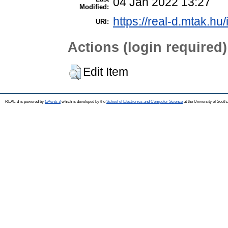
04 Jan 2022 13:27
Modified:
https://real-d.mtak.hu/
URI:
Actions (login required)
Edit Item
REAL-d is powered by
EPrints 3
which is developed by the
School of Electronics and Computer Science
at the University of Sout