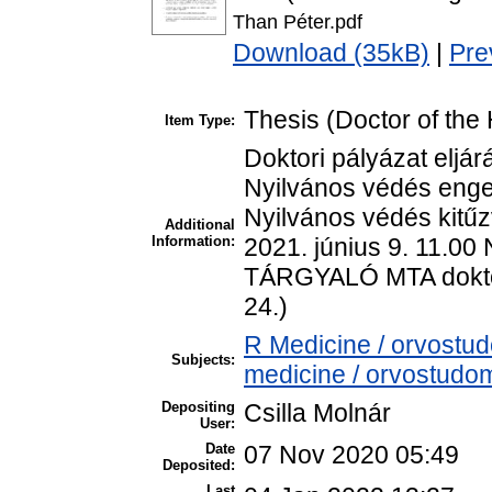
Than Péter.pdf
Download (35kB)
|
Pre
Thesis (Doctor of the 
Item Type:
Doktori pályázat eljár
Nyilvános védés enge
Nyilvános védés kitűz
Additional
Information:
2021. június 9. 11.0
TÁRGYALÓ MTA doktor
24.)
R Medicine / orvostu
Subjects:
medicine / orvostudom
Depositing
Csilla Molnár
User:
Date
07 Nov 2020 05:49
Deposited:
Last