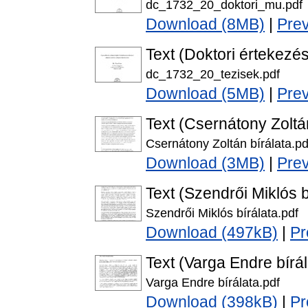
dc_1732_20_doktori_mu.pdf
Download (8MB)
|
Pre
Text (Doktori értekezés
dc_1732_20_tezisek.pdf
Download (5MB)
|
Pre
Text (Csernátony Zoltán
Csernátony Zoltán bírálata.pd
Download (3MB)
|
Pre
Text (Szendrői Miklós b
Szendrői Miklós bírálata.pdf
Download (497kB)
|
Pr
Text (Varga Endre bírál
Varga Endre bírálata.pdf
Download (398kB)
|
Pr