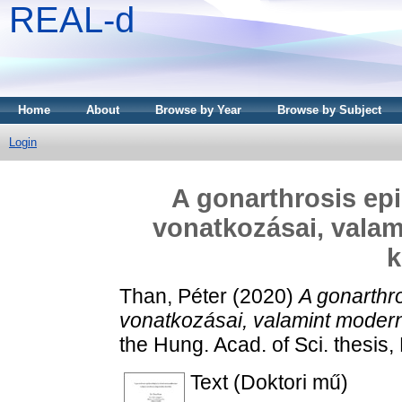
REAL-d
Home
About
Browse by Year
Browse by Subject
Login
A gonarthrosis epi
vonatkozásai, valam
k
Than, Péter
(2020)
A gonarthro
vonatkozásai, valamint modern
the Hung. Acad. of Sci. thesis,
Text (Doktori mű)