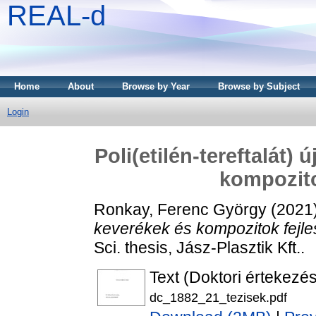
REAL-d
Home
About
Browse by Year
Browse by Subject
Login
Poli(etilén-tereftalát)
kompozito
Ronkay, Ferenc György
(2021
keverékek és kompozitok fejle
Sci. thesis, Jász-Plasztik Kft..
Text (Doktori értekezés
dc_1882_21_tezisek.pdf