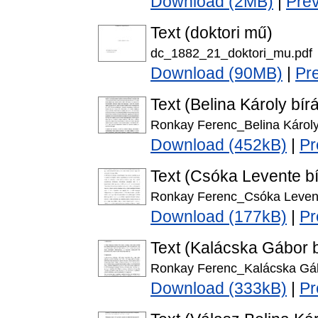
Download (2MB)
|
Pre
Text (doktori mű)
dc_1882_21_doktori_mu.pdf
Download (90MB)
|
Pr
Text (Belina Károly bírá
Ronkay Ferenc_Belina Károly 
Download (452kB)
|
Pr
Text (Csóka Levente bí
Ronkay Ferenc_Csóka Levent
Download (177kB)
|
Pr
Text (Kalácska Gábor b
Ronkay Ferenc_Kalácska Gábo
Download (333kB)
|
Pr