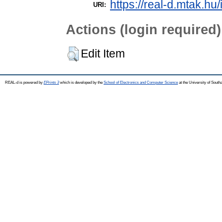
https://real-d.mtak.hu/
URI:
Actions (login required)
Edit Item
REAL-d is powered by
EPrints 3
which is developed by the
School of Electronics and Computer Science
at the University of Sout