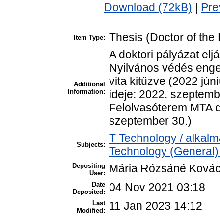
Download (72kB)
|
Pre
Thesis (Doctor of the 
Item Type:
A doktori pályázat elj
Nyilvános védés enged
vita kitűzve (2022 jún
Additional
Information:
ideje: 2022. szeptemb
Felolvasóterem MTA d
szeptember 30.)
T Technology / alkal
Subjects:
Technology (General)
Depositing
Mária Rózsáné Ková
User:
Date
04 Nov 2021 03:18
Deposited:
Last
11 Jan 2023 14:12
Modified: