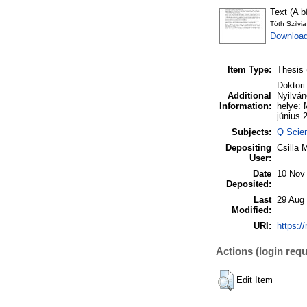
Text (A b
Tóth Szilvia
Download
Item Type:
Thesis 
Doktori
Additional
Nyilván
Information:
helye: 
június 2
Subjects:
Q Scien
Depositing
Csilla 
User:
Date
10 Nov
Deposited:
Last
29 Aug
Modified:
URI:
https:/
Actions (login requ
Edit Item