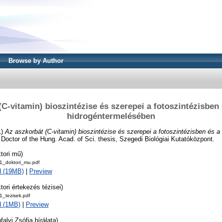
Browse by Author
C-vitamin) bioszintézise és szerepei a fotoszintézisben 
hidrogéntermelésében
1)
Az aszkorbát (C-vitamin) bioszintézise és szerepei a fotoszintézisben és a
Doctor of the Hung. Acad. of Sci. thesis, Szegedi Biológiai Kutatóközpont.
tori mű)
_doktori_mu.pdf
d (19MB)
|
Preview
tori értekezés tézisei)
_tezisek.pdf
d (1MB)
|
Preview
falvi Zsófia bírálata)