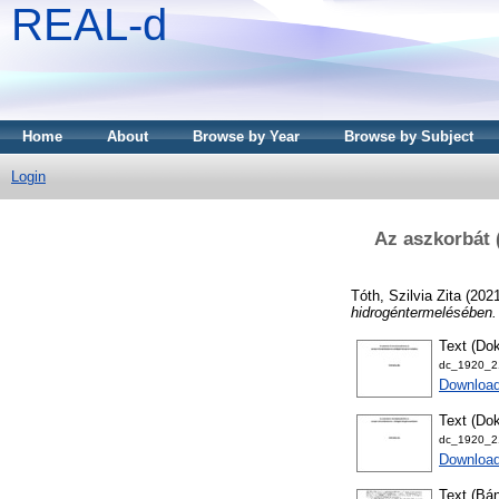
REAL-d
Home
About
Browse by Year
Browse by Subject
Login
Az aszkorbát (
Tóth, Szilvia Zita
(202
hidrogéntermelésében.
Text (Dok
dc_1920_21
Downloa
Text (Dok
dc_1920_21
Downloa
Text (Bán