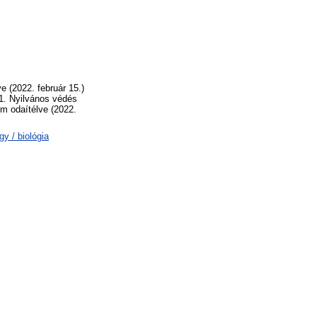
e (2022. február 15.)
 1. Nyilvános védés
m odaítélve (2022.
y / biológia