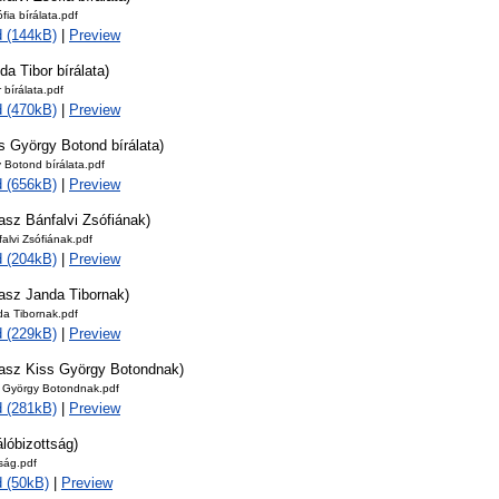
fia bírálata.pdf
 (144kB)
|
Preview
da Tibor bírálata)
 bírálata.pdf
 (470kB)
|
Preview
s György Botond bírálata)
 Botond bírálata.pdf
 (656kB)
|
Preview
asz Bánfalvi Zsófiának)
alvi Zsófiának.pdf
 (204kB)
|
Preview
lasz Janda Tibornak)
da Tibornak.pdf
 (229kB)
|
Preview
lasz Kiss György Botondnak)
s György Botondnak.pdf
 (281kB)
|
Preview
álóbizottság)
tság.pdf
 (50kB)
|
Preview