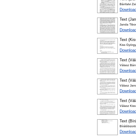
Bánfalvi Zsó
Download
Text (Jan
Janda Tibor
Download
Text (Kis
Kiss György
Download
Text (Vál
Válasz Bánf
Download
Text (Vá
Válasz Jan
Download
Text (Vá
Válasz Kis
Download
Text (Bír
Bírálóbizot
Download