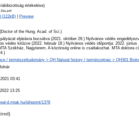
írálóbizottság értékelése)
 Zita.pdf
 (122kB)
|
Preview
(Doctor of the Hung. Acad. of Sci.)
 pályázat eljárásra bocsátva (2021. október 29.) Nyilvános védés engedélyezv
os védés kitűzve (2022. február 18.) Nyilvános védés időpontja: 2022. június
MTA Székház, Nagyterem. A közönség online is csatlakozhat. MTA doktora cí
4.)
ce / természettudomány > QH Natural history / természetrajz > QH301 Biolog
Molnár
 2021 03:41
 2022 13:25
/real-d.mtak.hu/id/eprint/1378
ired)