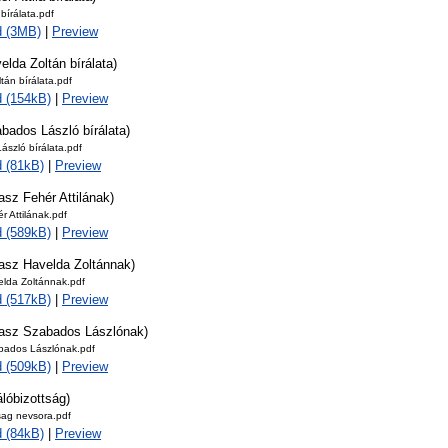
 bírálata.pdf
d (3MB)
|
Preview
elda Zoltán bírálata)
tán bírálata.pdf
 (154kB)
|
Preview
bados László bírálata)
szló bírálata.pdf
 (81kB)
|
Preview
asz Fehér Attilának)
r Attilának.pdf
 (589kB)
|
Preview
lasz Havelda Zoltánnak)
elda Zoltánnak.pdf
 (517kB)
|
Preview
lasz Szabados Lászlónak)
bados Lászlónak.pdf
 (509kB)
|
Preview
álóbizottság)
tsag nevsora.pdf
 (84kB)
|
Preview