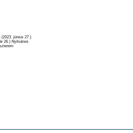
(2023. június 27.)
r 26.) Nyilvános
íszterem