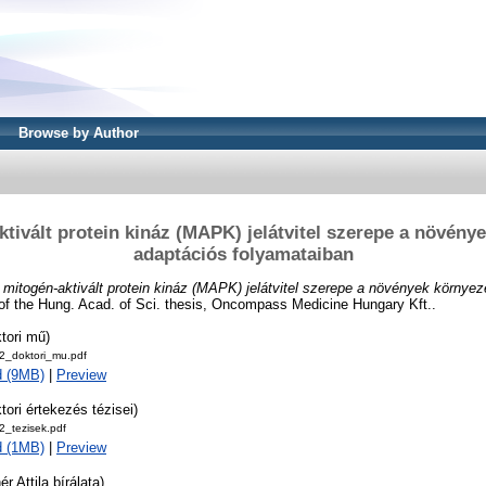
Browse by Author
tivált protein kináz (MAPK) jelátvitel szerepe a növény
adaptációs folyamataiban
 mitogén-aktivált protein kináz (MAPK) jelátvitel szerepe a növények környez
of the Hung. Acad. of Sci. thesis, Oncompass Medicine Hungary Kft..
tori mű)
_doktori_mu.pdf
d (9MB)
|
Preview
tori értekezés tézisei)
_tezisek.pdf
d (1MB)
|
Preview
r Attila bírálata)