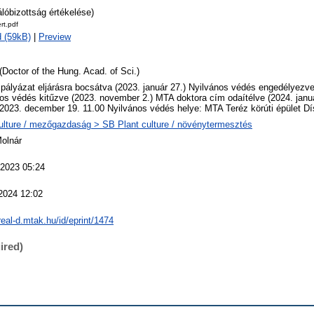
álóbizottság értékelése)
rt.pdf
 (59kB)
|
Preview
(Doctor of the Hung. Acad. of Sci.)
 pályázat eljárásra bocsátva (2023. január 27.) Nyilvános védés engedélyezve 
os védés kitűzve (2023. november 2.) MTA doktora cím odaítélve (2024. januá
2023. december 19. 11.00 Nyilvános védés helye: MTA Teréz körúti épület D
ulture / mezőgazdaság > SB Plant culture / növénytermesztés
Molnár
 2023 05:24
2024 12:02
/real-d.mtak.hu/id/eprint/1474
ired)