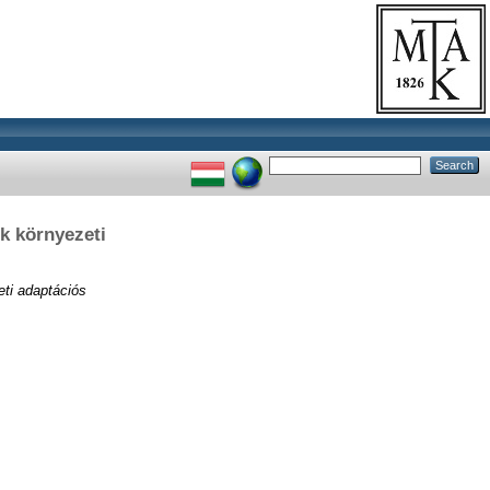
ek környezeti
eti adaptációs