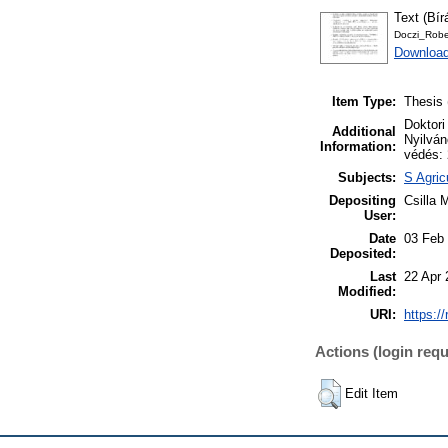
Text (Bír
Doczi_Robe
Download
Item Type:
Thesis 
Doktori
Additional
Nyilván
Information:
védés: 
Subjects:
S Agric
Depositing
Csilla 
User:
Date
03 Feb
Deposited:
Last
22 Apr 
Modified:
URI:
https:/
Actions (login requ
Edit Item