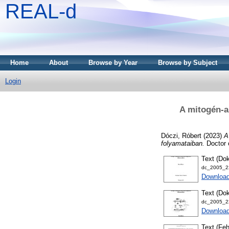
REAL-d
Home
About
Browse by Year
Browse by Subject
Login
A mitogén-ak
Dóczi, Róbert
(2023)
A
folyamataiban.
Doctor 
Text (Dok
dc_2005_22
Downloa
Text (Dok
dc_2005_22
Downloa
Text (Fehé