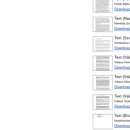
Fehér Attila
Downloa
Text (Hav
Havelda Zol
Download
Text (Sza
Szabados Lá
Download
Text (Vál
Válasz Fehé
Download
Text (Vá
Válasz Hav
Download
Text (Vá
Válasz Sza
Download
Text (Bír
biralobizot
Download