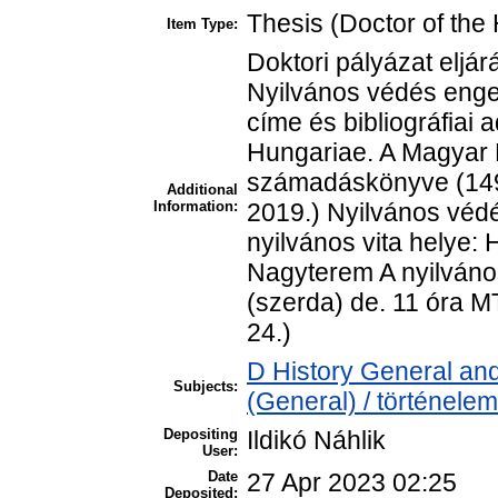
Thesis (Doctor of the 
Item Type:
Doktori pályázat eljár
Nyilvános védés enge
címe és bibliográfiai
Hungariae. A Magyar K
számadáskönyve (149
Additional
Information:
2019.) Nyilvános védé
nyilvános vita helye
Nagyterem A nyilvános
(szerda) de. 11 óra M
24.)
D History General and
Subjects:
(General) / történelem
Depositing
Ildikó Náhlik
User:
Date
27 Apr 2023 02:25
Deposited: