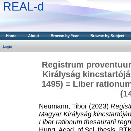
REAL-d
Home
About
Browse by Year
Browse by Subject
Login
Registrum proventuum
Királyság kincstartó
1495) = Liber rationu
(1
Neumann, Tibor
(2023)
Regist
Magyar Királyság kincstartój
Liber rationum thesaurarii reg
Hung. Acad. of Sci. thesis, BTK