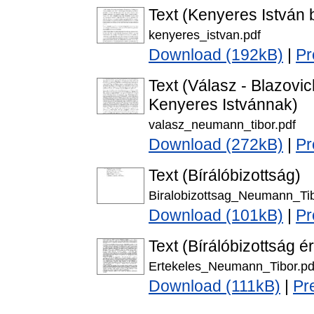
Text (Kenyeres István b
kenyeres_istvan.pdf
Download (192kB)
|
Pr
Text (Válasz - Blazovi
Kenyeres Istvánnak)
valasz_neumann_tibor.pdf
Download (272kB)
|
Pr
Text (Bírálóbizottság)
Biralobizottsag_Neumann_Tib
Download (101kB)
|
Pr
Text (Bírálóbizottság é
Ertekeles_Neumann_Tibor.pd
Download (111kB)
|
Pr