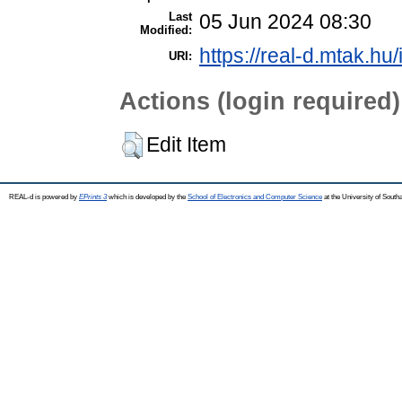
Last
05 Jun 2024 08:30
Modified:
https://real-d.mtak.hu/
URI:
Actions (login required)
Edit Item
REAL-d is powered by
EPrints 3
which is developed by the
School of Electronics and Computer Science
at the University of Sout