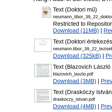
Text (Doktori mű)
neumann_tibor_39_22_dokto
Restricted to Repositor
Download (11MB)
|
Re
Text (Doktori értekezés
neumann.tibor_39_22_tezise
Download (325kB)
|
Pr
Text (Blazovich László 
blazovich_laszlo.pdf
Download (3MB)
|
Pre
Text (Draskóczy István 
draskoczy_istvan.pdf
Download (4MB)
|
Pre