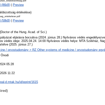
ztav_biralobizottsag.pdf
 (86kB)
|
Preview
álóbizottság értékelése)
tsag_ertekelese.pdf
 (58kB)
|
Preview
(Doctor of the Hung. Acad. of Sci.)
 pályázat eljárásra bocsátva (2024. június 28.) Nyilvános védés engedélyezve 
os védés ideje: 2025.04.24. 14:00 Nyilvános védés helye: MTA Székház, N
ítélve (2025. június 27.)
ine / orvostudomány > RZ Other systems of medicine / orvostudomány egyéb
 Ónodi
2024 05:28
 2026 11:22
/real-d.mtak.hu/id/eprint/1615
ired)