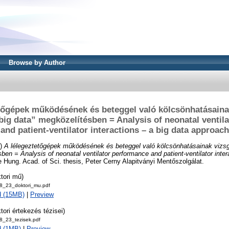
Browse by Author
tőgépek működésének és beteggel való kölcsönhatásaina
“big data” megközelítésben = Analysis of neonatal ventil
and patient-ventilator interactions – a big data approach
3)
A lélegeztetőgépek működésének és beteggel való kölcsönhatásainak vizsgá
ben = Analysis of neonatal ventilator performance and patient-ventilator inter
e Hung. Acad. of Sci. thesis, Peter Cerny Alapitványi Mentőszolgálat.
tori mű)
18_23_doktori_mu.pdf
d (15MB)
|
Preview
tori értekezés tézisei)
18_23_tezisek.pdf
d (1MB)
|
Preview