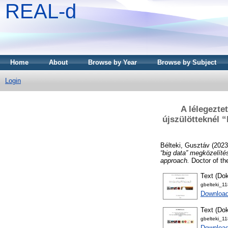
REAL-d
Home
About
Browse by Year
Browse by Subject
Login
A lélegezte
újszülötteknél 
Bélteki, Gusztáv
(202
“big data” megközelítés
approach.
Doctor of th
Text (Dok
gbelteki_1
Downloa
Text (Dok
gbelteki_1
Downloa