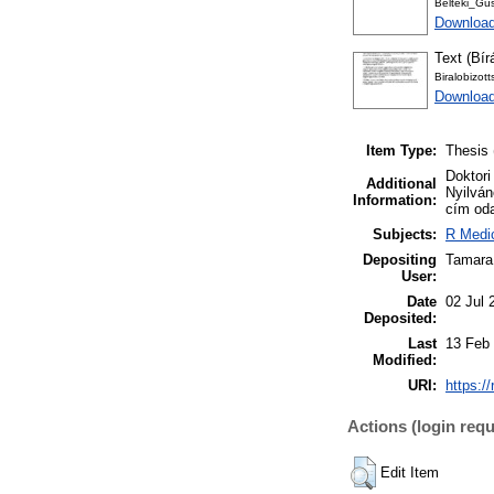
Belteki_Gus
Download
Text (Bír
Biralobizot
Download
Item Type:
Thesis 
Doktori
Additional
Nyilván
Information:
cím oda
Subjects:
R Medic
Depositing
Tamara
User:
Date
02 Jul 
Deposited:
Last
13 Feb
Modified:
URI:
https:/
Actions (login requ
Edit Item