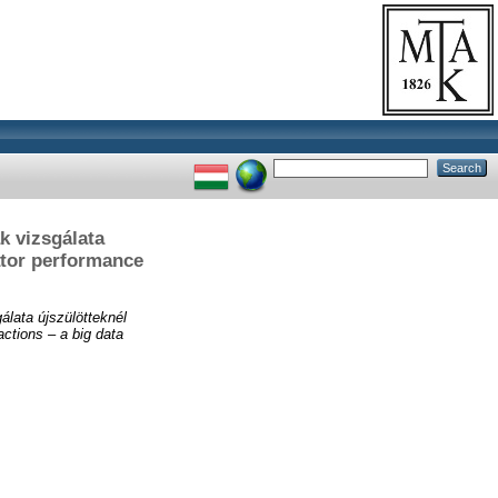
k vizsgálata
ator performance
lata újszülötteknél
actions – a big data