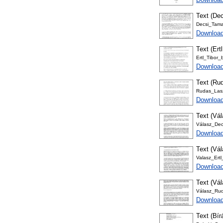
Text (Dec
Decsi_Tama
Download
Text (Ertl
Ertl_Tibor_b
Downloa
Text (Rud
Rudas_Lasz
Download
Text (Vál
Válasz_Dec
Download
Text (Vál
Valasz_Ertl
Download
Text (Vál
Válasz_Rud
Download
Text (Bír