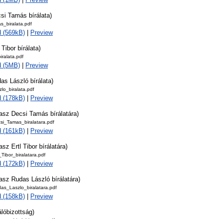
si Tamás bírálata)
s_biralata.pdf
 (569kB)
|
Preview
 Tibor bírálata)
iralata.pdf
d (5MB)
|
Preview
as László bírálata)
lo_biralata.pdf
 (178kB)
|
Preview
asz Decsi Tamás bírálatára)
si_Tamas_biralatara.pdf
 (161kB)
|
Preview
asz Ertl Tibor bírálatára)
_Tibor_biralatara.pdf
 (172kB)
|
Preview
asz Rudas László bírálatára)
as_Laszlo_biralatara.pdf
 (158kB)
|
Preview
álóbizottság)