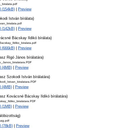
_biralata.pdf
 (154kB)
|
Preview
kodi István bírálata)
van_biralata.pdf
 (142kB)
|
Preview
ácsné Bácskay Ildikó bírálata)
acskay_Ildiko_biralata.pdf
 (666kB)
|
Preview
asz Rigó János bírálatára)
o_Janos_biralatara.PDF
d (4MB)
|
Preview
asz Szokodi István bírálatára)
kodi_Istvan_biralatara.PDF
d (4MB)
|
Preview
asz Kovácsné Bácskay Ildikó bírálatára)
skay_Ildiko_biralatara.PDF
d (1MB)
|
Preview
álóbizottság)
tsag.pdf
 (78kB)
|
Preview