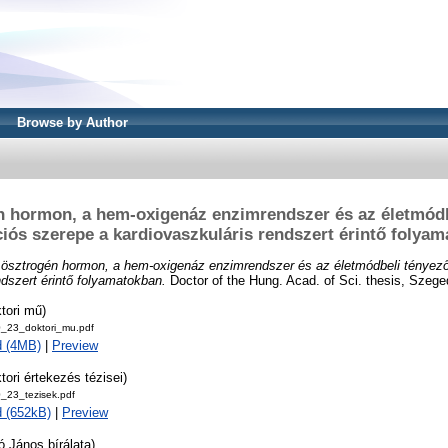
Browse by Author
n hormon, a hem-oxigenáz enzimrendszer és az életmódb
iós szerepe a kardiovaszkuláris rendszert érintő folya
ösztrogén hormon, a hem-oxigenáz enzimrendszer és az életmódbeli tényez
ndszert érintő folyamatokban.
Doctor of the Hung. Acad. of Sci. thesis, Sze
tori mű)
_23_doktori_mu.pdf
d (4MB)
|
Preview
tori értekezés tézisei)
_23_tezisek.pdf
 (652kB)
|
Preview
ó János bírálata)