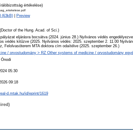
írálóbizottság értékelése)
tsag_ertekelese.pdf
 (63kB)
|
Preview
(Doctor of the Hung. Acad. of Sci.)
 pályázat eljárásra bocsátva (2024. június 28.) Nyilvános védés engedélyezve 
os védés kitűzve (2025. Nyilvános védés: 2025. szeptember 2. 11.00 Nyilvá
, Felolvasóterem MTA doktora cím odaítélve (2025. szeptember 26.)
ine / orvostudomány > RZ Other systems of medicine / orvostudomány egyéb
 Ónodi
2024 05:30
2026 09:18
/real-d.mtak.hu/id/eprint/1619
ired)