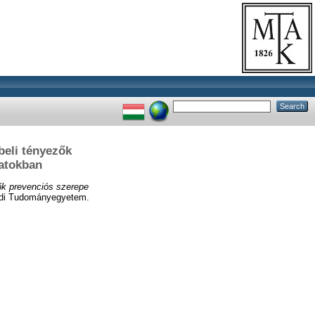
eli tényezők
matokban
ők prevenciós szerepe
gedi Tudományegyetem.