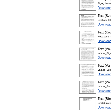
Rigo_Janos
Download
Text (Szo
Szokodi_Ist
Download
Text (Kov
Kovacsne_B
Download
Text (Vál
Valasz_Rig
Downloa
Text (Vál
Valasz_Szo
Downloa
Text (Vál
Valasz_Bac
Downloa
Text (Bír
Biralobizot
Download