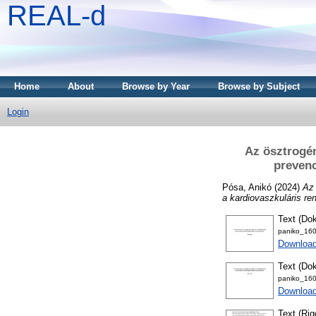
REAL-d
Home
About
Browse by Year
Browse by Subject
Login
Az ösztrogé
prevenc
Pósa, Anikó
(2024)
Az 
a kardiovaszkuláris re
Text (Dok
paniko_160
Downloa
Text (Dok
paniko_160
Download
Text (Rig