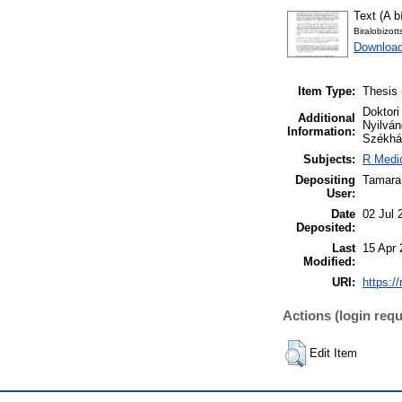
Text (A b
Biralobizot
Download
Item Type:
Thesis 
Doktori
Additional
Nyilván
Information:
Székház
Subjects:
R Medic
Depositing
Tamara
User:
Date
02 Jul 
Deposited:
Last
15 Apr 
Modified:
URI:
https:/
Actions (login requ
Edit Item