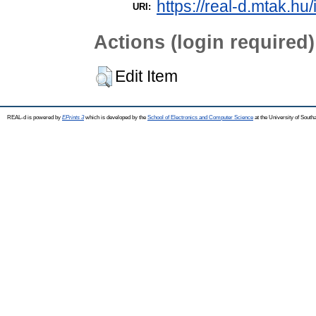
https://real-d.mtak.hu/
URI:
Actions (login required)
Edit Item
REAL-d is powered by
EPrints 3
which is developed by the
School of Electronics and Computer Science
at the University of Sout