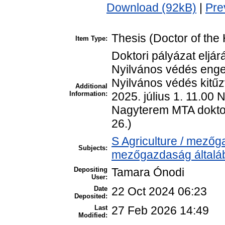
Download (92kB)
|
Pre
Thesis (Doctor of the 
Item Type:
Doktori pályázat eljár
Nyilvános védés enge
Nyilvános védés kitűz
Additional
Information:
2025. július 1. 11.00
Nagyterem MTA doktor
26.)
S Agriculture / mezőg
Subjects:
mezőgazdaság általá
Depositing
Tamara Ónodi
User:
Date
22 Oct 2024 06:23
Deposited:
Last
27 Feb 2026 14:49
Modified: