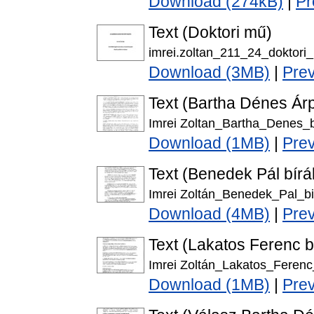
Download (274kB)
|
Pr
Text (Doktori mű)
imrei.zoltan_211_24_doktori
Download (3MB)
|
Pre
Text (Bartha Dénes Árp
Imrei Zoltan_Bartha_Denes_bi
Download (1MB)
|
Pre
Text (Benedek Pál bírá
Imrei Zoltán_Benedek_Pal_bir
Download (4MB)
|
Pre
Text (Lakatos Ferenc b
Imrei Zoltán_Lakatos_Ferenc_
Download (1MB)
|
Pre