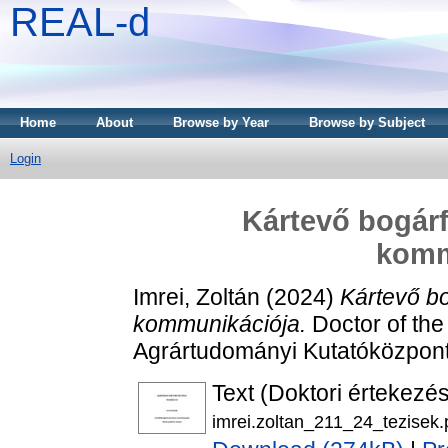
REAL-d
Home
About
Browse by Year
Browse by Subject
Login
Kártevő bogárf
komm
Imrei, Zoltán
(2024)
Kártevő b
kommunikációja.
Doctor of the
Agrártudományi Kutatóközpont
Text (Doktori értekezés
imrei.zoltan_211_24_tezisek.