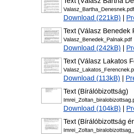
Text (Válasz Bartha D
Valasz_Bartha_Denesnek.pd
Download (221kB)
|
Pr
Text (Válasz Benedek 
Valasz_Benedek_Palnak.pdf
Download (242kB)
|
Pr
Text (Válasz Lakatos 
Valasz_Lakatos_Ferencnek.p
Download (113kB)
|
Pr
Text (Bírálóbizottság)
Imrei_Zoltan_biralobizottsag.
Download (104kB)
|
Pr
Text (Bírálóbizottság é
Imrei_Zoltan_biralobizottsag_