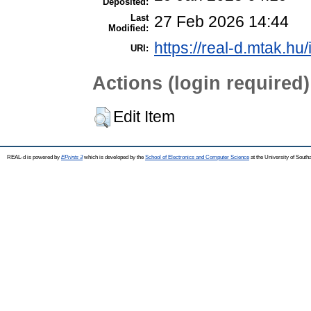
Deposited:
Last
27 Feb 2026 14:44
Modified:
https://real-d.mtak.hu/
URI:
Actions (login required)
Edit Item
REAL-d is powered by
EPrints 3
which is developed by the
School of Electronics and Computer Science
at the University of Sout