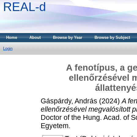
REAL-d
Home
About
Browse by Year
Browse by Subject
Login
A fenotípus, a g
ellenőrzésével 
állatteny
Gáspárdy, András
(2024)
A fe
ellenőrzésével megvalósított pr
Doctor of the Hung. Acad. of S
Egyetem.