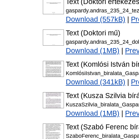
Text (Doktori értekezés
gaspardy.andras_235_24_tez
Download (557kB)
|
Pr
Text (Doktori mű)
gaspardy.andras_235_24_dok
Download (1MB)
|
Pre
Text (Komlósi István bí
KomlósiIstvan_biralata_Gasp
Download (341kB)
|
Pr
Text (Kusza Szilvia bírá
KuszaSzilvia_biralata_Gaspa
Download (1MB)
|
Pre
Text (Szabó Ferenc bír
SzaboFerenc_biralata_Gaspa