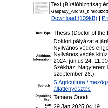
Text (Bírálóbizottság é
Gaspady_Andras_biralobizott
Download (109kB)
|
Pr
Thesis (Doctor of the 
Item Type:
Doktori pályázat eljár
Nyilvános védés enged
Nyilvános védés kitűz
Additional
Information:
2024. június 24. 11.0
Székház, Nagyterem M
szeptember 26.)
S Agriculture / mezőg
Subjects:
állattenyésztés
Depositing
Tamara Ónodi
User:
Date
29 Jan 2025 04:19