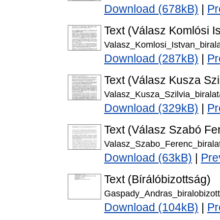
Download (678kB)
|
Pr
Text (Válasz Komlósi I
Valasz_Komlosi_Istvan_birala
Download (287kB)
|
Pr
Text (Válasz Kusza Szi
Valasz_Kusza_Szilvia_biralat
Download (329kB)
|
Pr
Text (Válasz Szabó Fe
Valasz_Szabo_Ferenc_biralat
Download (63kB)
|
Pre
Text (Bírálóbizottság)
Gaspady_Andras_biralobizott
Download (104kB)
|
Pr