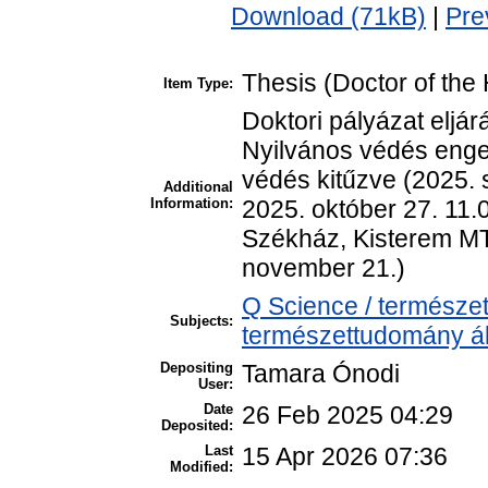
Download (71kB)
|
Pre
Thesis (Doctor of the 
Item Type:
Doktori pályázat eljár
Nyilvános védés enged
védés kitűzve (2025.
Additional
Information:
2025. október 27. 11.
Székház, Kisterem MT
november 21.)
Q Science / természe
Subjects:
természettudomány ál
Depositing
Tamara Ónodi
User:
Date
26 Feb 2025 04:29
Deposited:
Last
15 Apr 2026 07:36
Modified: