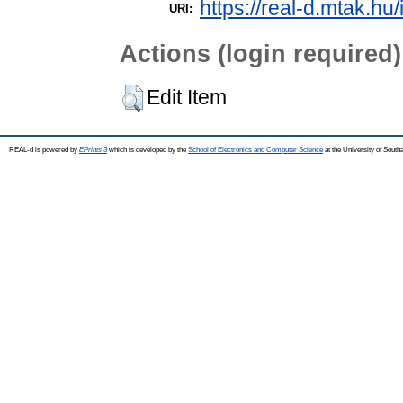
https://real-d.mtak.hu/
URI:
Actions (login required)
Edit Item
REAL-d is powered by
EPrints 3
which is developed by the
School of Electronics and Computer Science
at the University of Sout