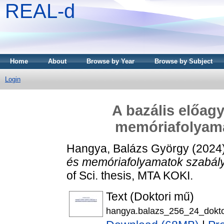
REAL-d
Home
About
Browse by Year
Browse by Subject
Login
A bazális előagy
memóriafolyam
Hangya, Balázs György
(2024
és memóriafolyamatok szabál
of Sci. thesis, MTA KOKI.
Text (Doktori mű)
hangya.balazs_256_24_dokto