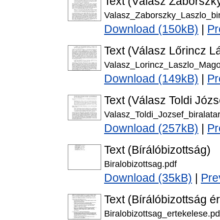
Text (Válasz Záborszky
Valasz_Zaborszky_Laszlo_bir
Download (150kB)
|
Pr
Text (Válasz Lőrincz L
Valasz_Lorincz_Laszlo_Magor
Download (149kB)
|
Pr
Text (Válasz Toldi Józs
Valasz_Toldi_Jozsef_biralata
Download (257kB)
|
Pr
Text (Bírálóbizottság)
Biralobizottsag.pdf
Download (35kB)
|
Pre
Text (Bírálóbizottság é
Biralobizottsag_ertekelese.pd