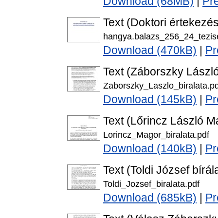
Download (68MB)
|
Pr
Text (Doktori értekezés
hangya.balazs_256_24_tezis
Download (470kB)
|
Pr
Text (Záborszky László
Zaborszky_Laszlo_biralata.pd
Download (145kB)
|
Pr
Text (Lőrincz László Ma
Lorincz_Magor_biralata.pdf
Download (140kB)
|
Pr
Text (Toldi József bírál
Toldi_Jozsef_biralata.pdf
Download (685kB)
|
Pr