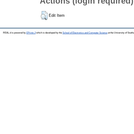
Actions (login required)
Edit Item
REAL-d is powered by
EPrints 3
which is developed by the
School of Electronics and Computer Science
at the University of Sout