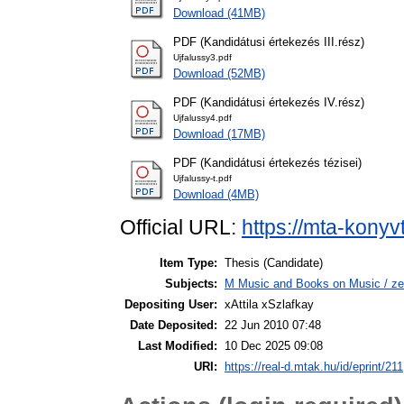
Download (41MB)
PDF (Kandidátusi értekezés III.rész)
Ujfalussy3.pdf
Download (52MB)
PDF (Kandidátusi értekezés IV.rész)
Ujfalussy4.pdf
Download (17MB)
PDF (Kandidátusi értekezés tézisei)
Ujfalussy-t.pdf
Download (4MB)
Official URL:
https://mta-konyv
Item Type:
Thesis (Candidate)
Subjects:
M Music and Books on Music / ze
Depositing User:
xAttila xSzlafkay
Date Deposited:
22 Jun 2010 07:48
Last Modified:
10 Dec 2025 09:08
URI:
https://real-d.mtak.hu/id/eprint/211