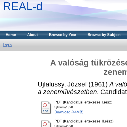
REAL-d
Home
About
Browse by Year
Browse by Subject
Login
A valóság tükrözés
zene
Ujfalussy, József
(1961)
A val
a zeneművészetben.
Candidat
PDF (Kandidátusi értekezés I.rész)
Ujfalussy1.pdf
Download (44MB)
PDF (Kandidátusi értekezés II.rész)
Ujfalussy2.pdf