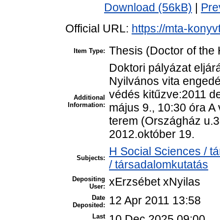
Download (56kB)
|
Pre
Official URL:
https://mta-konyv
Thesis (Doctor of the 
Item Type:
Doktori pályázat eljá
Nyilvános vita enged
védés kitűzve:2011 de
Additional
Information:
május 9., 10:30 óra 
terem (Országház u.30
2012.október 19.
H Social Sciences / 
Subjects:
/ társadalomkutatás
Depositing
xErzsébet xNyilas
User:
Date
12 Apr 2011 13:58
Deposited:
Last
10 Dec 2025 09:00