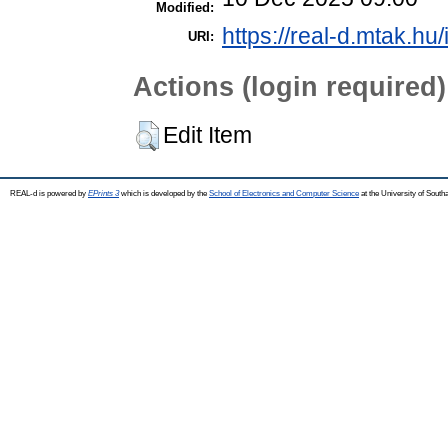
Modified:
https://real-d.mtak.hu/
URI:
Actions (login required)
Edit Item
REAL-d is powered by
EPrints 3
which is developed by the
School of Electronics and Computer Science
at the University of Sout