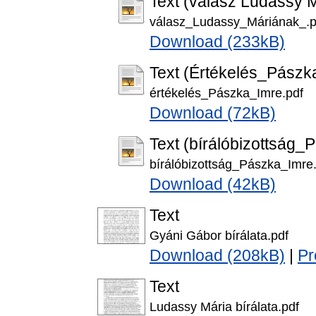
Text (válasz Ludassy 
válasz_Ludassy_Máriának_.p
Download (233kB)
Text (Értékelés_Pászk
értékelés_Pászka_Imre.pdf
Download (72kB)
Text (bírálóbizottság_
bírálóbizottság_Pászka_Imre
Download (42kB)
Text
Gyáni Gábor bírálata.pdf
Download (208kB)
|
Pr
Text
Ludassy Mária bírálata.pdf