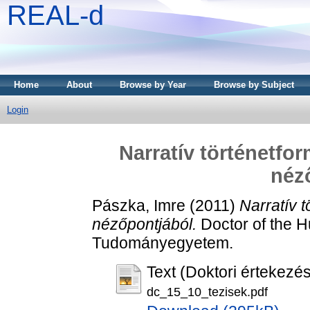
REAL-d
Home
About
Browse by Year
Browse by Subject
Login
Narratív történetfo
néz
Pászka, Imre
(2011)
Narratív 
nézőpontjából.
Doctor of the Hu
Tudományegyetem.
Text (Doktori értekezés
dc_15_10_tezisek.pdf