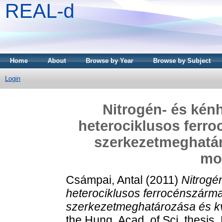
REAL-d
Home
About
Browse by Year
Browse by Subject
Login
Nitrogén- és kénh
heterociklusos ferro
szerkezetmeghatá
mo
Csámpai, Antal
(2011)
Nitrogé
heterociklusos ferrocénszárma
szerkezetmeghatározása és k
the Hung. Acad. of Sci. thesi