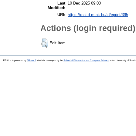
Last
10 Dec 2025 09:00
Modified:
URI:
https://real-d.mtak.hu/id/eprint/395
Actions (login required)
Edit Item
REAL-d is powered by
EPrints 3
which is developed by the
School of Electronics and Computer Science
at the University of Sout