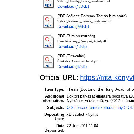
Válasz_Huszthy_Péter_barálatára.pdf
Download (470kB)
PDF (Válasz Patonay Tamás bírálatára)
Válasz_Patonay_Tamás_bírálatára.pdf
Download (998kB)
PDF (Bírálóbizottság)
Biralobizottsag_Csampai_Antal.pdf
Download (43kB)
PDF (Értékelés)
Értékelés_Csámpai_Antal.pdf
Download (37kB)
Official URL:
https://mta-konyv
Item Type:
Thesis (Doctor of the Hung. Acad. of S
Additional
Doktori pályázat eljárásra bocsátva (2
Information:
Nyilvános védés kitűzve (2012. márciu
Subjects:
Q Science / természettudomány > QD 
Depositing
xErzsébet xNyilas
User:
Date
22 Jun 2011 11:04
Deposited: