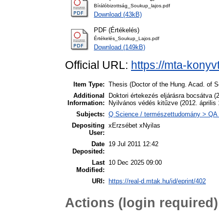
Bírálóbizottság_Soukup_lajos.pdf
Download (43kB)
PDF (Értékelés)
Értékelés_Soukup_Lajos.pdf
Download (149kB)
Official URL:
https://mta-konyv
Item Type:
Thesis (Doctor of the Hung. Acad. of Sc
Additional
Doktori értekezés eljárásra bocsátva (
Information:
Nyilvános védés kitűzve (2012. április
Subjects:
Q Science / természettudomány > QA
Depositing
xErzsébet xNyilas
User:
Date
19 Jul 2011 12:42
Deposited:
Last
10 Dec 2025 09:00
Modified:
URI:
https://real-d.mtak.hu/id/eprint/402
Actions (login required)