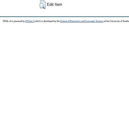
Edit Item
REAL-d is powered by
EPrints 3
which is developed by the
School of Electronics and Computer Science
at the University of Sout