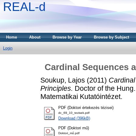
REAL-d
Home
About
Browse by Year
Browse by Subject
Login
Cardinal Sequences a
Soukup, Lajos
(2011)
Cardinal
Principles.
Doctor of the Hung. 
Matematikai Kutatóintézet.
PDF (Doktori értekezés tézisei)
dc_69_10_tezisek.pdf
Download (396kB)
PDF (Doktori mű)
Doktori_mű.pdf