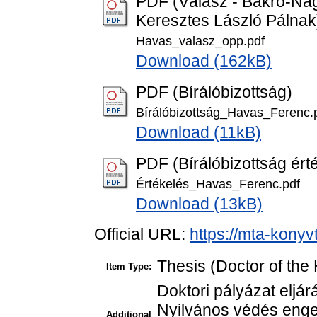
PDF (Válasz - Bakró-Na
Keresztes László Pálnak
Havas_valasz_opp.pdf
Download (162kB)
PDF (Bírálóbizottság)
Bírálóbizottság_Havas_Ferenc.
Download (11kB)
PDF (Bírálóbizottság ért
Értékelés_Havas_Ferenc.pdf
Download (13kB)
Official URL:
https://mta-konyv
Thesis (Doctor of the 
Item Type:
Doktori pályázat eljá
Nyilvános védés enge
Additional