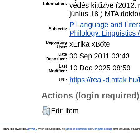
Information:
védés kitűzve (2012. 
június 18.) MTA dokto
P Language and Litera
Subjects:
Philology. Linguistics /
Depositing
xErika xBőte
User:
Date
30 Sep 2011 03:43
Deposited:
Last
10 Dec 2025 08:59
Modified:
https://real-d.mtak.hu/
URI:
Actions (login required)
Edit Item
REAL-d is powered by
EPrints 3
which is developed by the
School of Electronics and Computer Science
at the University of Sout