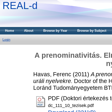
REAL-d
Home
About
Browse by Year
Browse by Subject
Login
A prenominativitás. El
n
Havas, Ferenc
(2011)
A prenom
uráli nyelvekre.
Doctor of the H
Loránd Tudományegyetem BT
PDF (Doktori értekezés t
dc_111_10_tezisek.pdf