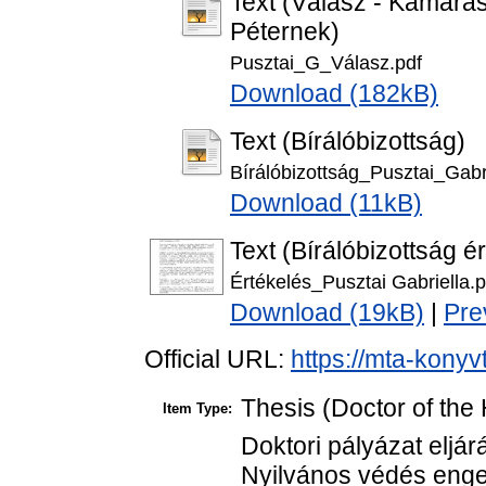
Text (Válasz - Kamarás
Péternek)
Pusztai_G_Válasz.pdf
Download (182kB)
Text (Bírálóbizottság)
Bírálóbizottság_Pusztai_Gabri
Download (11kB)
Text (Bírálóbizottság é
Értékelés_Pusztai Gabriella.p
Download (19kB)
|
Pre
Official URL:
https://mta-konyv
Thesis (Doctor of the 
Item Type:
Doktori pályázat eljár
Nyilvános védés enge