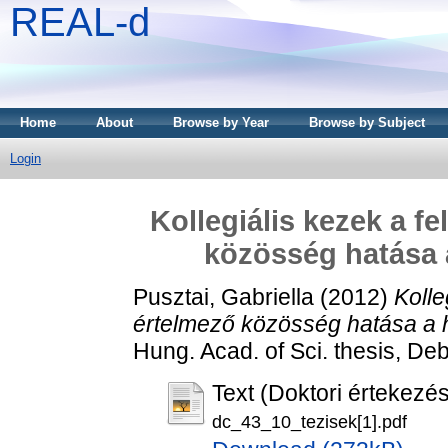
REAL-d
Home
About
Browse by Year
Browse by Subject
Login
Kollegiális kezek a f
közösség hatása a
Pusztai, Gabriella
(2012)
Kolle
értelmező közösség hatása a ha
Hung. Acad. of Sci. thesis, D
Text (Doktori értekezés
dc_43_10_tezisek[1].pdf