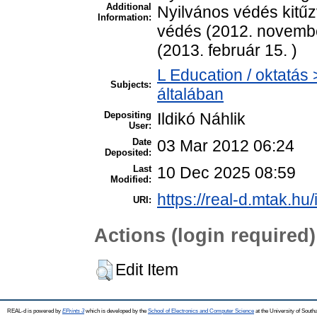
Additional
Nyilvános védés kitűz
Information:
védés (2012. novembe
(2013. február 15. )
L Education / oktatás 
Subjects:
általában
Depositing
Ildikó Náhlik
User:
Date
03 Mar 2012 06:24
Deposited:
Last
10 Dec 2025 08:59
Modified:
https://real-d.mtak.hu/
URI:
Actions (login required)
Edit Item
REAL-d is powered by
EPrints 3
which is developed by the
School of Electronics and Computer Science
at the University of Sout