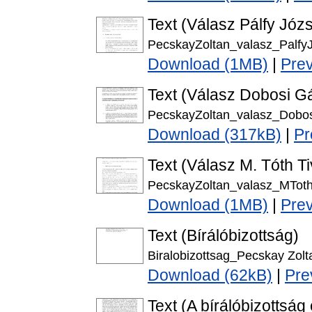
Text (Válasz Pálfy Józs
PecskayZoltan_valasz_PalfyJ
Download (1MB)
|
Pre
Text (Válasz Dobosi Gá
PecskayZoltan_valasz_Dobos
Download (317kB)
|
Pr
Text (Válasz M. Tóth Ti
PecskayZoltan_valasz_MToth
Download (1MB)
|
Pre
Text (Bírálóbizottság)
Biralobizottsag_Pecskay Zolt
Download (62kB)
|
Pre
Text (A bírálóbizottság