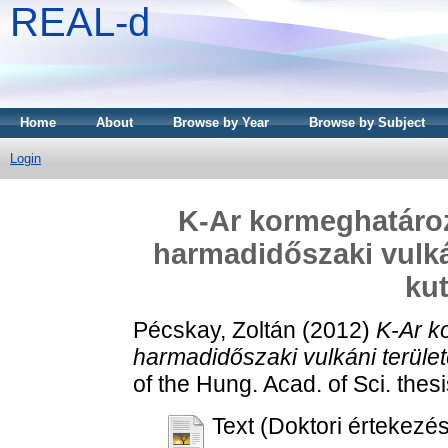
REAL-d
Home
About
Browse by Year
Browse by Subject
Login
K-Ar kormeghatáro
harmadidőszaki vulká
ku
Pécskay, Zoltán
(2012)
K-Ar k
harmadidőszaki vulkáni terüle
of the Hung. Acad. of Sci. the
Text (Doktori értekezés