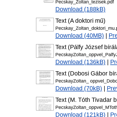
Pecskay_Zoltan_tezisek.pdf
Download (188kB)
Text (A doktori mű)
Pecskay_Zoltan_doktori_mu.
Download (40MB)
|
Pr
Text (Pálfy József bírál
PecskayZoltan_oppvel_PalfyJ
Download (136kB)
|
Pr
Text (Dobosi Gábor bír
PecskayZoltan_ oppvel_Dobo
Download (70kB)
|
Pre
Text (M. Tóth Tivadar b
PecskayZoltan_oppvel_MToth
Download (121kB)
|
Pr