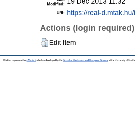
19 Dec 2013 11:32
Modified:
https://real-d.mtak.hu/
URI:
Actions (login required)
Edit Item
REAL-d is powered by
EPrints 3
which is developed by the
School of Electronics and Computer Science
at the University of Sout