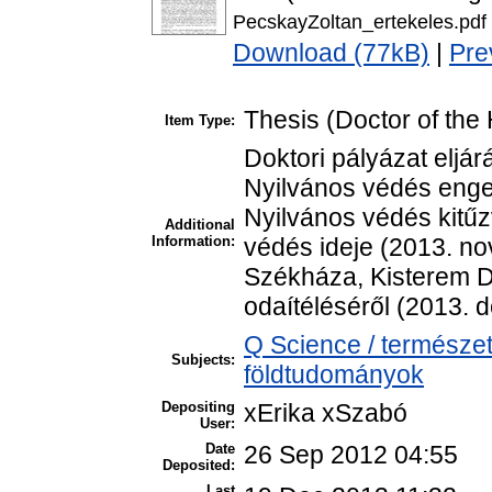
PecskayZoltan_ertekeles.pdf
Download (77kB)
|
Pre
Thesis (Doctor of the 
Item Type:
Doktori pályázat eljá
Nyilvános védés enge
Nyilvános védés kitűz
Additional
Information:
védés ideje (2013. n
Székháza, Kisterem 
odaítéléséről (2013. 
Q Science / természe
Subjects:
földtudományok
Depositing
xErika xSzabó
User:
Date
26 Sep 2012 04:55
Deposited:
Last