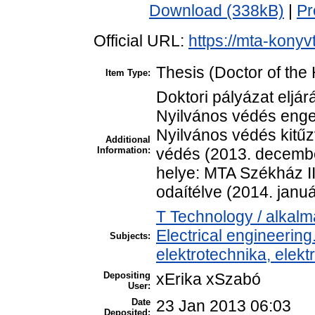
Download (338kB)
|
Pr
Official URL:
https://mta-konyv
Thesis (Doctor of the 
Item Type:
Doktori pályázat eljár
Nyilvános védés enge
Nyilvános védés kitű
Additional
Information:
védés (2013. decembe
helye: MTA Székház II
odaítélve (2014. januá
T Technology / alkal
Electrical engineering
Subjects:
elektrotechnika, elek
Depositing
xErika xSzabó
User:
Date
23 Jan 2013 06:03
Deposited: