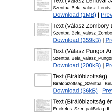
Text (Válasz Lendvai 
SzentpaliBela_valasz_Lendv
Download (1MB)
|
Pre
Text (Válasz Zombory 
SzentpaliBela_valasz_Zombo
Download (359kB)
|
Pr
Text (Válasz Pungor A
SzentpaliBela_valasz_Pungo
Download (200kB)
|
Pr
Text (Bírálóbizottság)
Biralobizottsag_Szentpali Bel
Download (36kB)
|
Pre
Text (Bírálóbizottság é
Ertekeles_SzentpaliBela.pdf