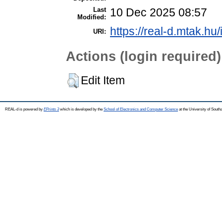
Last
10 Dec 2025 08:57
Modified:
https://real-d.mtak.hu/
URI:
Actions (login required)
Edit Item
REAL-d is powered by
EPrints 3
which is developed by the
School of Electronics and Computer Science
at the University of Sout