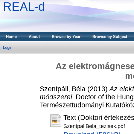
REAL-d
Home
About
Browse by Year
Browse by Subject
Login
Az elektromágnese
m
Szentpáli, Béla
(2013)
Az elek
módszerei.
Doctor of the Hung.
Természettudományi Kutatókö
Text (Doktori értekezés
SzentpaliBela_tezisek.pdf