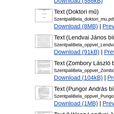
Download (586kB)
Text (Doktori mű)
SzentpaliBela_doktori_mu.pd
Download (8MB)
|
Pre
Text (Lendvai János bí
SzentpaliBela_oppvel_Lendv
Download (91kB)
|
Pre
Text (Zombory László b
SzentpaliBela_oppvel_Zombo
Download (104kB)
|
Pr
Text (Pungor András bí
SzentpaliBela_oppvel_Pungo
Download (1MB)
|
Pre