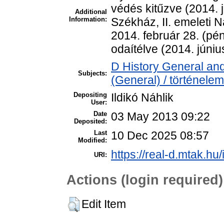
védés kitűzve (2014. j
Additional
Information:
Székház, II. emeleti N
2014. február 28. (pé
odaítélve (2014. júniu
D History General and
Subjects:
(General) / történelem
Depositing
Ildikó Náhlik
User:
Date
03 May 2013 09:22
Deposited:
Last
10 Dec 2025 08:57
Modified:
https://real-d.mtak.hu/
URI:
Actions (login required)
Edit Item