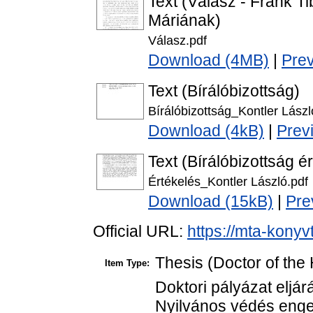
Text (Válasz - Frank 
Máriának)
Válasz.pdf
Download (4MB)
|
Pre
Text (Bírálóbizottság)
Bírálóbizottság_Kontler Lászl
Download (4kB)
|
Prev
Text (Bírálóbizottság é
Értékelés_Kontler László.pdf
Download (15kB)
|
Pre
Official URL:
https://mta-konyv
Thesis (Doctor of the 
Item Type:
Doktori pályázat eljár
Nyilvános védés enge