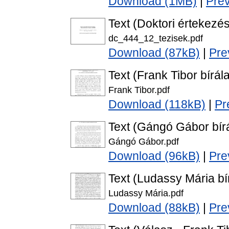
Download (1MB)
|
Pre
Text (Doktori értekezés
dc_444_12_tezisek.pdf
Download (87kB)
|
Pre
Text (Frank Tibor bírála
Frank Tibor.pdf
Download (118kB)
|
Pr
Text (Gángó Gábor bírá
Gángó Gábor.pdf
Download (96kB)
|
Pre
Text (Ludassy Mária bí
Ludassy Mária.pdf
Download (88kB)
|
Pre