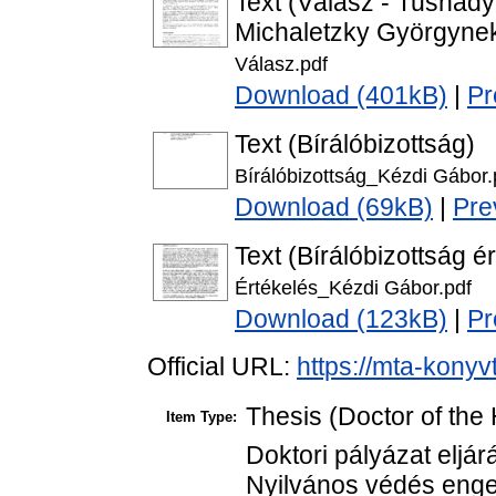
Text (Válasz - Tusnád
Michaletzky Györgyne
Válasz.pdf
Download (401kB)
|
Pr
Text (Bírálóbizottság)
Bírálóbizottság_Kézdi Gábor.
Download (69kB)
|
Pre
Text (Bírálóbizottság é
Értékelés_Kézdi Gábor.pdf
Download (123kB)
|
Pr
Official URL:
https://mta-konyv
Thesis (Doctor of the 
Item Type:
Doktori pályázat eljár
Nyilvános védés enge