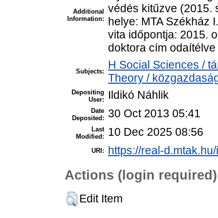
védés kitűzve (2015. 
Additional
Information:
helye: MTA Székház I.
vita időpontja: 2015. 
doktora cím odaítélve
H Social Sciences /
Subjects:
Theory / közgazdasá
Depositing
Ildikó Náhlik
User:
Date
30 Oct 2013 05:41
Deposited:
Last
10 Dec 2025 08:56
Modified:
https://real-d.mtak.hu/
URI:
Actions (login required)
Edit Item