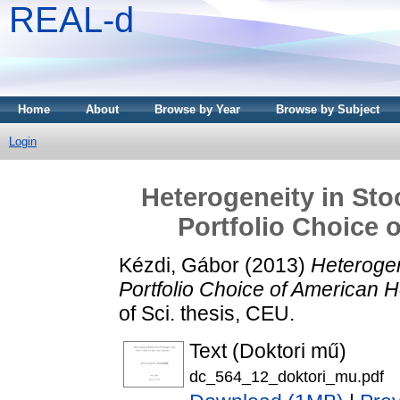
REAL-d
Home
About
Browse by Year
Browse by Subject
Login
Heterogeneity in Sto
Portfolio Choice 
Kézdi, Gábor
(2013)
Heterogen
Portfolio Choice of American 
of Sci. thesis, CEU.
Text (Doktori mű)
dc_564_12_doktori_mu.pdf