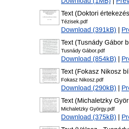
Download (1MB)
|
Pre
Text (Doktori értekezés
Tézisek.pdf
Download (391kB)
|
Pr
Text (Tusnády Gábor bí
Tusnády Gábor.pdf
Download (854kB)
|
Pr
Text (Fokasz Nikosz bí
Fokasz Nikosz.pdf
Download (290kB)
|
Pr
Text (Michaletzky Györ
Michaletzky György.pdf
Download (375kB)
|
Pr