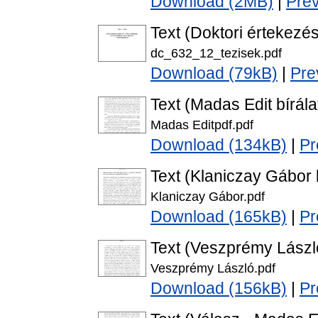
Download (2MB)
|
Pre
Text (Doktori értekezés
dc_632_12_tezisek.pdf
Download (79kB)
|
Pre
Text (Madas Edit bírála
Madas Editpdf.pdf
Download (134kB)
|
Pr
Text (Klaniczay Gábor b
Klaniczay Gábor.pdf
Download (165kB)
|
Pr
Text (Veszprémy László
Veszprémy László.pdf
Download (156kB)
|
Pr