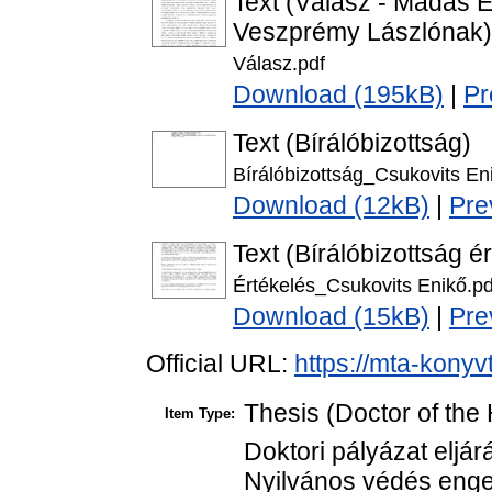
Text (Válasz - Madas 
Veszprémy Lászlónak)
Válasz.pdf
Download (195kB)
|
Pr
Text (Bírálóbizottság)
Bírálóbizottság_Csukovits En
Download (12kB)
|
Pre
Text (Bírálóbizottság é
Értékelés_Csukovits Enikő.pd
Download (15kB)
|
Pre
Official URL:
https://mta-konyv
Thesis (Doctor of the 
Item Type:
Doktori pályázat eljá
Nyilvános védés enge