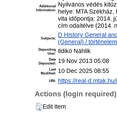
Nyilvános védés kitűzv
Additional
Information:
helye: MTA Székház, I
vita időpontja: 2014. 
cím odaítélve (2014. 
D History General and
Subjects:
(General) / történelem
Depositing
Ildikó Náhlik
User:
Date
19 Nov 2013 05:08
Deposited:
Last
10 Dec 2025 08:55
Modified:
https://real-d.mtak.hu/
URI:
Actions (login required)
Edit Item