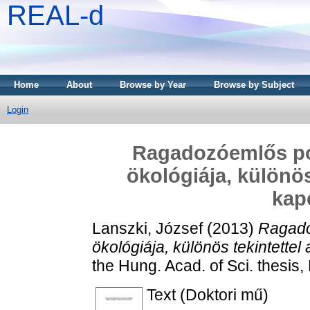
REAL-d
Home
About
Browse by Year
Browse by Subject
Login
Ragadozóemlős po
ökológiája, különös
kap
Lanszki, József
(2013)
Ragado
ökológiája, különös tekintettel
the Hung. Acad. of Sci. thesis
Text (Doktori mű)