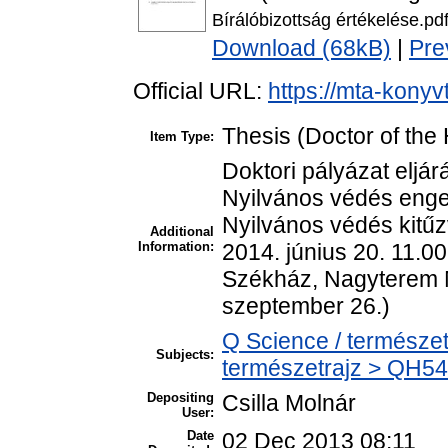
Bírálóbizottság értékelése.pd
Download (68kB)
|
Pre
Official URL:
https://mta-konyv
Thesis (Doctor of the 
Item Type:
Doktori pályázat eljá
Nyilvános védés enge
Nyilvános védés kitűz
Additional
Information:
2014. június 20. 11.0
Székház, Nagyterem M
szeptember 26.)
Q Science / természet
Subjects:
természetrajz > QH54
Depositing
Csilla Molnár
User:
Date
02 Dec 2013 08:11