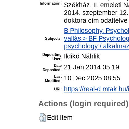
Information:
Székház, II. emeleti N
2014. szeptember 12.
doktora cím odaítélve
B Philosophy. Psycholo
vallás > BF Psycholog
Subjects:
psychology / alkalmaz
Depositing
Ildikó Náhlik
User:
Date
21 Jan 2014 05:19
Deposited:
Last
10 Dec 2025 08:55
Modified:
https://real-d.mtak.hu/
URI:
Actions (login required)
Edit Item