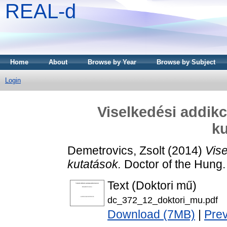
REAL-d
Home
About
Browse by Year
Browse by Subject
Login
Viselkedési addik
ku
Demetrovics, Zsolt
(2014)
Vis
kutatások.
Doctor of the Hung. 
Text (Doktori mű)
dc_372_12_doktori_mu.pdf
Download (7MB)
|
Pre