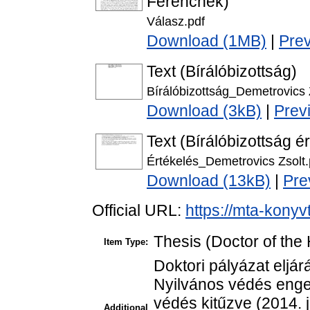
Ferencnek)
Válasz.pdf
Download (1MB)
|
Pre
Text (Bírálóbizottság)
Bírálóbizottság_Demetrovics 
Download (3kB)
|
Prev
Text (Bírálóbizottság é
Értékelés_Demetrovics Zsolt.
Download (13kB)
|
Pre
Official URL:
https://mta-konyv
Thesis (Doctor of the 
Item Type:
Doktori pályázat eljár
Nyilvános védés enged
védés kitűzve (2014. j
Additional