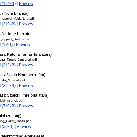
 (134kB)
|
Preview
da Nóra bírálata)
n_oppvel_VajdaNora.pdf
 (316kB)
|
Preview
lóki Imre bírálata)
n_oppvel_SzalokiImre.pdf
d (1MB)
|
Preview
lasz Katona Tamás bírálatára)
tona_Tamas_Janosnak.pdf
 (312kB)
|
Preview
asz Vajda Nóra bírálatára)
ajda_Noranak.pdf
 (259kB)
|
Preview
asz Szalóki Imre bírálatára)
loki_Imrenek.pdf
 (710kB)
|
Preview
álóbizottság)
tsag_Hozer_Zoltan.pdf
 (36kB)
|
Preview
írálóbizottság értékelése)