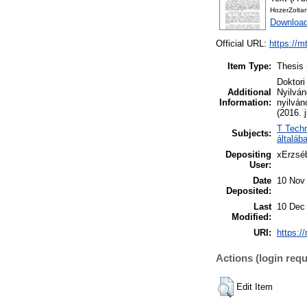
HozerZolta
Download
Official URL:
https://m
Item Type:
Thesis 
Doktori
Additional
Nyilván
Information:
nyilvá
(2016. 
T Techn
Subjects:
általáb
Depositing
xErzséb
User:
Date
10 Nov
Deposited:
Last
10 Dec
Modified:
URI:
https:/
Actions (login requ
Edit Item