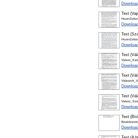
Download
Text (Vaj
HozerZolta
Download
Text (Sza
HozerZolta
Downloa
Text (Vá
Valasz_Ka
Download
Text (Vál
Valaszok_V
Download
Text (Vál
Valasz_Sza
Download
Text (Bír
Biralobizot
Download
Text (A b