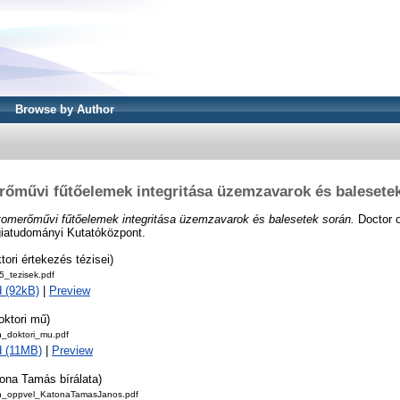
Browse by Author
őművi fűtőelemek integritása üzemzavarok és balesete
tomerőművi fűtőelemek integritása üzemzavarok és balesetek során.
Doctor o
giatudományi Kutatóközpont.
tori értekezés tézisei)
_tezisek.pdf
 (92kB)
|
Preview
oktori mű)
n_doktori_mu.pdf
 (11MB)
|
Preview
ona Tamás bírálata)
n_oppvel_KatonaTamasJanos.pdf