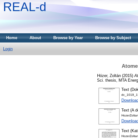
REAL-d
Home
About
Browse by Year
Browse by Subject
Login
Atomer
Hózer, Zoltán
(2015)
A
Sci. thesis, MTA Ener
Text (Dok
dc_1019_15
Download
Text (A d
HozerZolta
Download
Text (Kat
HozerZolta