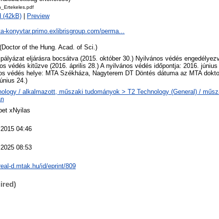
n_Ertekeles.pdf
 (42kB)
|
Preview
ta-konyvtar.primo.exlibrisgroup.com/perma...
(Doctor of the Hung. Acad. of Sci.)
 pályázat eljárásra bocsátva (2015. október 30.) Nyilvános védés engedélyezve
os védés kitűzve (2016. április 28.) A nyilvános védés időpontja: 2016. június
nos védés helye: MTA Székháza, Nagyterem DT Döntés dátuma az MTA doktor
június 24.)
ology / alkalmazott, műszaki tudományok > T2 Technology (General) / műs
an
et xNyilas
 2015 04:46
 2025 08:53
/real-d.mtak.hu/id/eprint/809
ired)