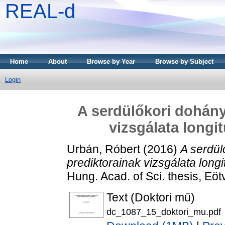
REAL-d
Home
About
Browse by Year
Browse by Subject
Login
A serdülőkori dohány
vizsgálata longi
Urbán, Róbert
(2016)
A serdül
prediktorainak vizsgálata long
Hung. Acad. of Sci. thesis, 
Text (Doktori mű)
dc_1087_15_doktori_mu.pdf