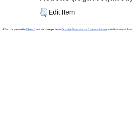
Edit Item
REAL-d is powered by
EPrints 3
which is developed by the
School of Electronics and Computer Science
at the University of Sout