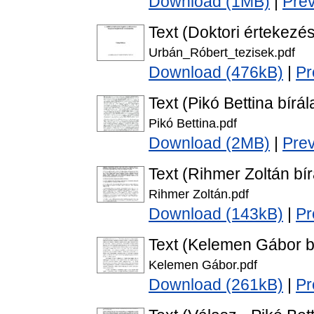
Download (1MB)
|
Pre
Text (Doktori értekezés
Urbán_Róbert_tezisek.pdf
Download (476kB)
|
Pr
Text (Pikó Bettina bírál
Pikó Bettina.pdf
Download (2MB)
|
Pre
Text (Rihmer Zoltán bír
Rihmer Zoltán.pdf
Download (143kB)
|
Pr
Text (Kelemen Gábor bí
Kelemen Gábor.pdf
Download (261kB)
|
Pr