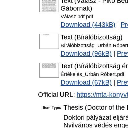
Text (Válasz - Pikó Be
Gábornak)
Válasz pdf.pdf
Download (443kB)
|
Pr
Text (Bírálóbizottság)
Bírálóbizottság_Urbán Róbert
Download (96kB)
|
Pre
Text (Bírálóbizottság é
Értékelés_Urbán Róbert.pdf
Download (67kB)
|
Pre
Official URL:
https://mta-konyv
Thesis (Doctor of the 
Item Type:
Doktori pályázat eljár
Nyilvános védés enge