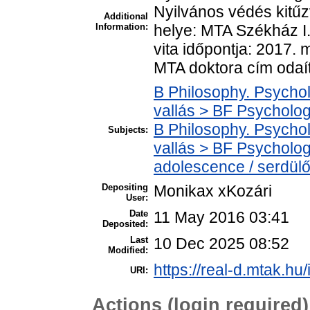
Nyilvános védés kitűzv
Additional
Information:
helye: MTA Székház I.
vita időpontja: 2017. 
MTA doktora cím odaít
B Philosophy. Psycholo
vallás > BF Psychology
B Philosophy. Psycholo
Subjects:
vallás > BF Psycholog
adolescence / serdülő
Depositing
Monikax xKozári
User:
Date
11 May 2016 03:41
Deposited:
Last
10 Dec 2025 08:52
Modified:
https://real-d.mtak.hu/
URI:
Actions (login required)