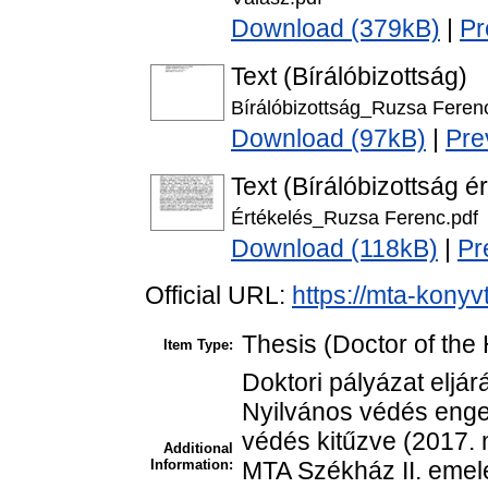
Download (379kB)
|
Pr
Text (Bírálóbizottság)
Bírálóbizottság_Ruzsa Feren
Download (97kB)
|
Pre
Text (Bírálóbizottság é
Értékelés_Ruzsa Ferenc.pdf
Download (118kB)
|
Pr
Official URL:
https://mta-konyv
Thesis (Doctor of the 
Item Type:
Doktori pályázat eljár
Nyilvános védés enge
védés kitűzve (2017. m
Additional
Information:
MTA Székház II. emelet