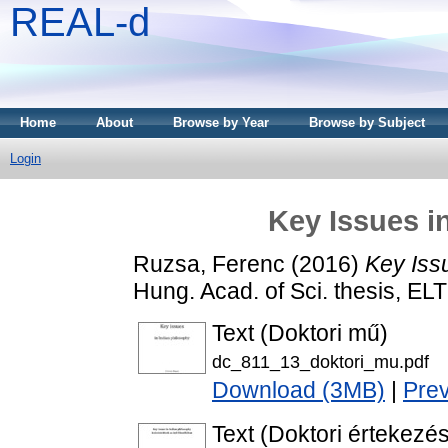
REAL-d
Home
About
Browse by Year
Browse by Subject
Login
Key Issues i
Ruzsa, Ferenc
(2016)
Key Issu
Hung. Acad. of Sci. thesis, ELT
Text (Doktori mű)
dc_811_13_doktori_mu.pdf
Download (3MB)
|
Pre
Text (Doktori értekezés