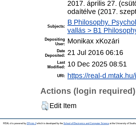
2017. április 27. (csü
odaítélve (2017. szep
B Philosophy. Psycholo
Subjects:
vallás > B1 Philosophy
Depositing
Monikax xKozári
User:
Date
21 Jul 2016 06:16
Deposited:
Last
10 Dec 2025 08:51
Modified:
https://real-d.mtak.hu/
URI:
Actions (login required)
Edit Item
REAL-d is powered by
EPrints 3
which is developed by the
School of Electronics and Computer Science
at the University of Sout