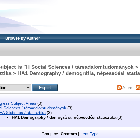
Browse by Author
ubject is "H Social Sciences / társadalomtudományok > H
sztika > HA1 Demography / demográfia, népesedési statis
Atom
ngress Subject Areas
(3)
al Sciences / társadalomtudományok
(3)
HA Statistics / statisztika
(3)
HA1 Demography / demográfia, népesedési statisztika
(3)
Group by:
Creators
|
Item Type