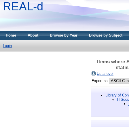
REAL-d
Home
About
Browse by Year
Browse by Subject
Login
Items where S
stati
Up a level
Export as
Library of Co
H Soci