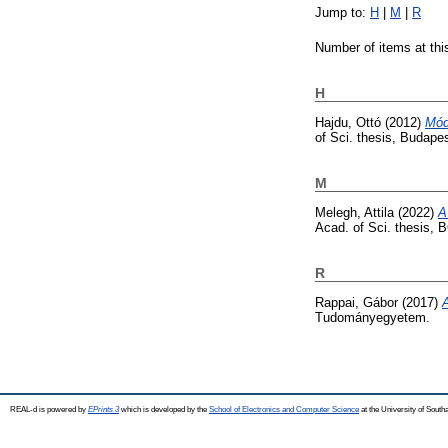
Jump to:
H
|
M
|
R
Number of items at thi
H
Hajdu, Ottó
(2012)
Mód
of Sci. thesis, Budape
M
Melegh, Attila
(2022)
A
Acad. of Sci. thesis, 
R
Rappai, Gábor
(2017)
Tudományegyetem.
REAL-d is powered by
EPrints 3
which is developed by the
School of Electronics and Computer Science
at the University of Sout