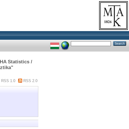
A Statistics /
ztika"
RSS 1.0
RSS 2.0