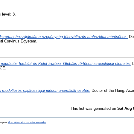
s level:
3
.
szertani hozzájárulás a szegénység többváltozós statisztikai méréséhez.
Doc
sti Corvinus Egyetem.
 migrációs fordulat és Kelet-Európa. Globális történeti szociológiai elemzés.
D
BCE.
A modellezés sajátosságai idősori anomáliák esetén.
Doctor of the Hung. Acad
This list was generated on
Sat Aug 
hampton.
More information and software credits
.