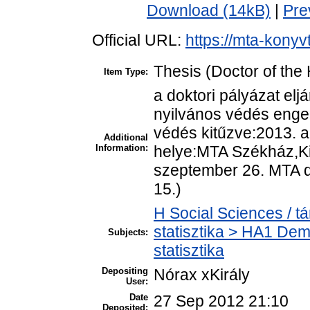
Download (14kB)
|
Pre
Official URL:
https://mta-konyv
Thesis (Doctor of the 
Item Type:
a doktori pályázat elj
nyilvános védés enged
védés kitűzve:2013. 
Additional
Information:
helye:MTA Székház,Ki
szeptember 26. MTA d
15.)
H Social Sciences / t
statisztika > HA1 De
Subjects:
statisztika
Depositing
Nórax xKirály
User:
Date
27 Sep 2012 21:10
Deposited: