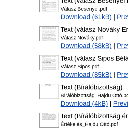
Text (válasz Besenyei
Válasz Besenyei.pdf
Download (61kB)
|
Pre
Text (válasz Nováky E
Válasz Nováky.pdf
Download (58kB)
|
Pre
Text (válasz Sipos Bél
Válasz Sipos.pdf
Download (85kB)
|
Pre
Text (Bírálóbizottság)
Bírálóbizottság_Hajdu Ottó.p
Download (4kB)
|
Prev
Text (Bírálóbizottság é
Értékelés_Hajdu Ottó.pdf