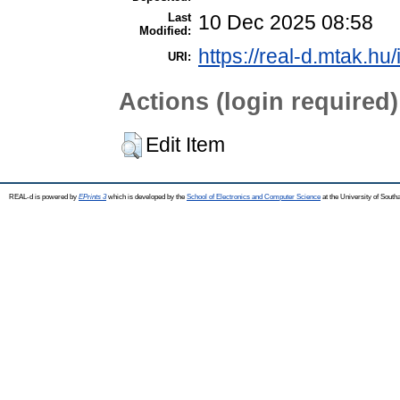
Last
10 Dec 2025 08:58
Modified:
https://real-d.mtak.hu/
URI:
Actions (login required)
Edit Item
REAL-d is powered by
EPrints 3
which is developed by the
School of Electronics and Computer Science
at the University of Sout