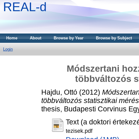
REAL-d
Home
About
Browse by Year
Browse by Subject
Login
Módszertani hoz
többváltozós s
Hajdu, Ottó
(2012)
Módszertan
többváltozós statisztikai méré
thesis, Budapesti Corvinus Eg
Text (a doktori értekezé
tezisek.pdf