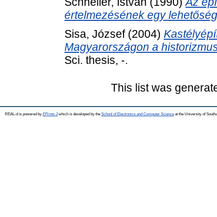
Schneller, István
(1990)
Az épí
értelmezésének egy lehetőség
Sisa, József
(2004)
Kastélyépí
Magyarországon a historizmus
Sci. thesis, -.
This list was genera
REAL-d is powered by
EPrints 3
which is developed by the
School of Electronics and Computer Science
at the University of Sout