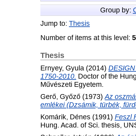
Group by:
Jump to:
Thesis
Number of items at this level:
5
Thesis
Ernyey, Gyula
(2014)
DESIGN t
1750-2010.
Doctor of the Hung
Művészeti Egyetem.
Gerő, Győző
(1973)
Az oszmán
emlékei (Dzsámik, türbék, fürd
Komárik, Dénes
(1991)
Feszl 
Hung. Acad. of Sci. thesis, U