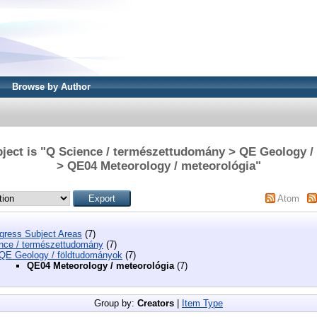
Browse by Author
ject is "Q Science / természettudomány > QE Geology 
> QE04 Meteorology / meteorológia"
Atom
ngress Subject Areas
(7)
nce / természettudomány
(7)
QE Geology / földtudományok
(7)
QE04 Meteorology / meteorológia
(7)
Group by:
Creators
|
Item Type