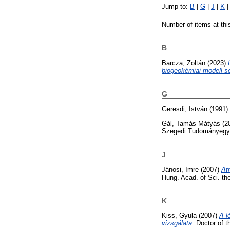
Jump to:
B
|
G
|
J
|
K
Number of items at thi
B
Barcza, Zoltán
(2023)
biogeokémiai modell s
G
Geresdi, István
(1991)
Gál, Tamás Mátyás
(2
Szegedi Tudományegy
J
Jánosi, Imre
(2007)
At
Hung. Acad. of Sci. t
K
Kiss, Gyula
(2007)
A l
vizsgálata.
Doctor of t