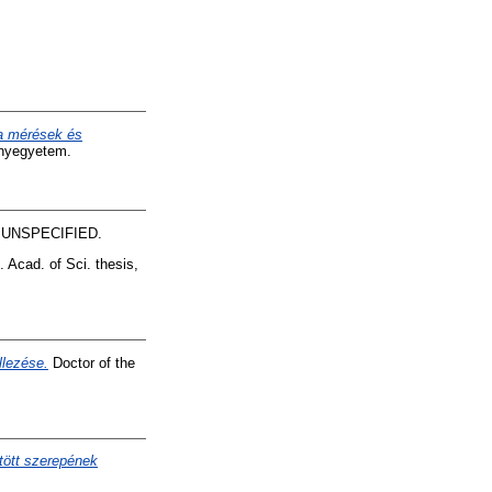
ia mérések és
ányegyetem.
, UNSPECIFIED.
 Acad. of Sci. thesis,
llezése.
Doctor of the
tött szerepének