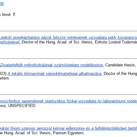
|
M
s level:
7
.
Légköri üvegházhatású gázok felszíni mérlegének vizsgálata eddy kovarianc
egítségével.
Doctor of the Hung. Acad. of Sci. thesis, Eötvös Loránd Tudom
Zivatarfelhők mikrofizikájának számítógépes modellezése.
Candidate thesis
023)
A lokális klímazónák városklimatológiai alkalmazása.
Doctor of the Hung.
etem.
moszférikus paraméterek statisztikus fizikai vizsgálata és laboratóriumi mode
hesis, UNSPECIFIED.
égköri finom szerves aeroszol kémiai jellemzése és a felhőképződésben betöl
he Hung. Acad. of Sci. thesis, Pannon Egyetem.