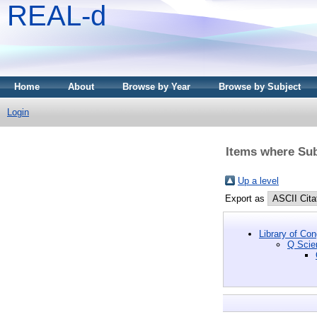
REAL-d
Home
About
Browse by Year
Browse by Subject
Login
Items where Sub
Up a level
Export as
Library of Co
Q Scie