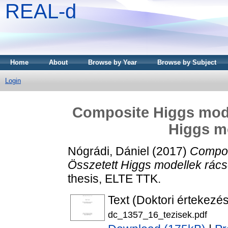
REAL-d
Home
About
Browse by Year
Browse by Subject
Login
Composite Higgs model
Higgs m
Nógrádi, Dániel
(2017)
Composi
Összetett Higgs modellek rács
thesis, ELTE TTK.
Text (Doktori értekezés
dc_1357_16_tezisek.pdf