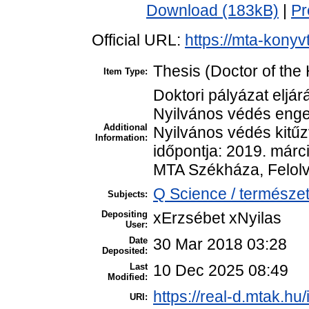
Download (183kB)
|
Pr
Official URL:
https://mta-konyv
Thesis (Doctor of the 
Item Type:
Doktori pályázat eljá
Nyilvános védés enge
Additional
Nyilvános védés kitűzv
Information:
időpontja: 2019. márci
MTA Székháza, Felol
Q Science / természet
Subjects:
Depositing
xErzsébet xNyilas
User:
Date
30 Mar 2018 03:28
Deposited:
Last
10 Dec 2025 08:49
Modified:
https://real-d.mtak.hu/
URI: