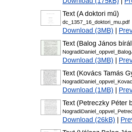
Download (175kB)
|
Pr
Text (A doktori mű)
dc_1357_16_doktori_mu.pdf
Download (3MB)
|
Pre
Text (Balog János bírál
NogradiDaniel_oppvel_Balog
Download (3MB)
|
Pre
Text (Kovács Tamás Gy
NogradiDaniel_oppvel_Kova
Download (1MB)
|
Pre
Text (Petreczky Péter b
NogradiDaniel_oppvel_Petrec
Download (26kB)
|
Pre