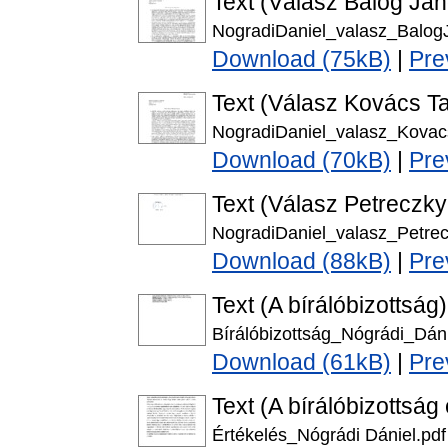
Text (Válasz Balog Ján
NogradiDaniel_valasz_Balog
Download (75kB)
|
Pre
Text (Válasz Kovács T
NogradiDaniel_valasz_Kova
Download (70kB)
|
Pre
Text (Válasz Petreczky 
NogradiDaniel_valasz_Petrec
Download (88kB)
|
Pre
Text (A bírálóbizottság)
Bírálóbizottság_Nógrádi_Dáni
Download (61kB)
|
Pre
Text (A bírálóbizottság
Értékelés_Nógrádi Dániel.pdf