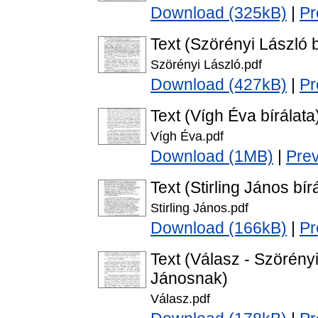
Download (325kB)
|
Pr
Text (Szörényi László b
Szörényi László.pdf
Download (427kB)
|
Pr
Text (Vígh Éva bírálata
Vígh Éva.pdf
Download (1MB)
|
Pre
Text (Stirling János bír
Stirling János.pdf
Download (166kB)
|
Pr
Text (Válasz - Szörényi
Jánosnak)
Válasz.pdf