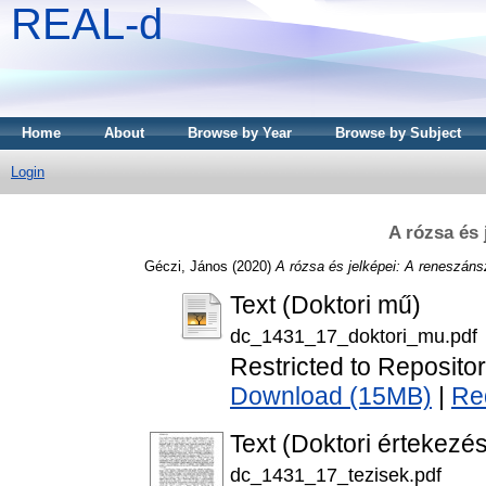
REAL-d
Home
About
Browse by Year
Browse by Subject
Login
A rózsa és 
Géczi, János
(2020)
A rózsa és jelképei: A reneszáns
Text (Doktori mű)
dc_1431_17_doktori_mu.pdf
Restricted to Repositor
Download (15MB)
|
Re
Text (Doktori értekezés
dc_1431_17_tezisek.pdf