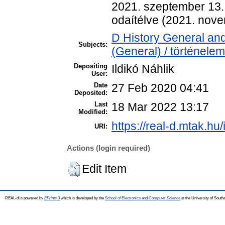
2021. szeptember 13. 
odaítélve (2021. nove
D History General and
Subjects:
(General) / történelem
Depositing
Ildikó Náhlik
User:
Date
27 Feb 2020 04:41
Deposited:
Last
18 Mar 2022 13:17
Modified:
https://real-d.mtak.hu/
URI:
Actions (login required)
Edit Item
REAL-d is powered by
EPrints 3
which is developed by the
School of Electronics and Computer Science
at the University of Sout