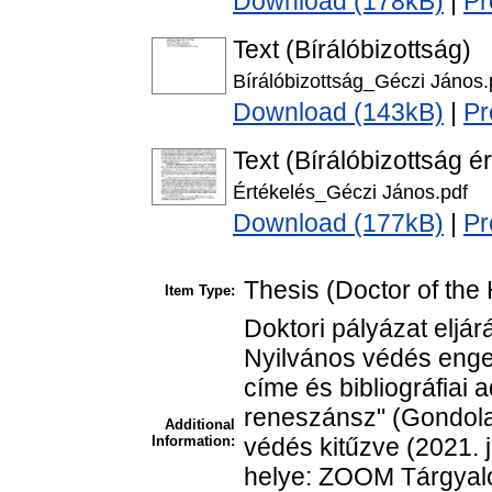
Download (178kB)
|
Pr
Text (Bírálóbizottság)
Bírálóbizottság_Géczi János.
Download (143kB)
|
Pr
Text (Bírálóbizottság é
Értékelés_Géczi János.pdf
Download (177kB)
|
Pr
Thesis (Doctor of the 
Item Type:
Doktori pályázat eljár
Nyilvános védés enge
címe és bibliográfiai a
reneszánsz" (Gondola
Additional
Information:
védés kitűzve (2021. 
helye: ZOOM Tárgyaló