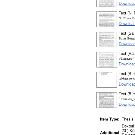
Download
Text (N. 
N. Rózsa E
Download
Text (Sal
Salát Gerge
Download
Text (Vá
Válasz.pdf
Download
Text (Bír
Bírálóbizot
Download
Text (Bír
Értékelés_
Download
Item Type:
Thesis 
Doktori
23.) Kö
Additional