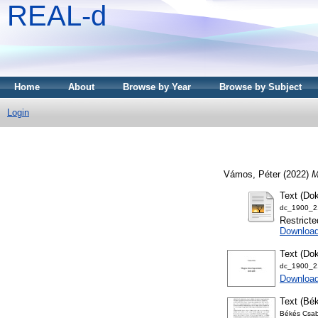
REAL-d
Home
About
Browse by Year
Browse by Subject
Login
Vámos, Péter
(2022)
M
Text (Dok
dc_1900_21
Restricte
Downloa
Text (Dok
dc_1900_21
Download
Text (Bék
Békés Csab