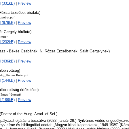
 (331kB)
|
Preview
Rózsa Erzsébet bírálata)
rzsébet.pdf
 (676kB)
|
Preview
át Gergely bírálata)
ly.pdf
 (232kB)
|
Preview
lasz - Békés Csabának, N. Rózsa Erzsébetnek, Salát Gergelynek)
 (436kB)
|
Preview
álóbizottság)
tság_Vámos Péter.pdf
 (144kB)
|
Preview
álóbizottság értékelése)
Vámos Péter.pdf
 (186kB)
|
Preview
(Doctor of the Hung. Acad. of Sci.)
 pályázat eljárásra bocsátva (2022. január 28.) Nyilvános védés engedélyezv
nyv címe és bibliográfiai adatai: „Magyar-kínai kapcsolatok, 1949-1989" (Kár