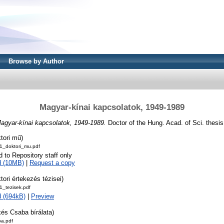
Browse by Author
Magyar-kínai kapcsolatok, 1949-1989
agyar-kínai kapcsolatok, 1949-1989.
Doctor of the Hung. Acad. of Sci. thesi
tori mű)
_doktori_mu.pdf
d to Repository staff only
d (10MB)
|
Request a copy
tori értekezés tézisei)
_tezisek.pdf
 (694kB)
|
Preview
és Csaba bírálata)
a.pdf