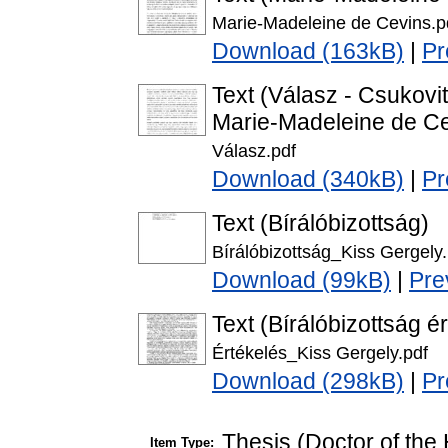
Marie-Madeleine de Cevins.p
Download (163kB)
|
Pr
Text (Válasz - Csukovi
Marie-Madeleine de C
Válasz.pdf
Download (340kB)
|
Pr
Text (Bírálóbizottság)
Bírálóbizottság_Kiss Gergely.
Download (99kB)
|
Pre
Text (Bírálóbizottság é
Értékelés_Kiss Gergely.pdf
Download (298kB)
|
Pr
Thesis (Doctor of the 
Item Type: