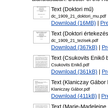
Text (Doktori mű)
dc_1909_21_doktori_mu.pdf
Download (16MB)
|
Pr
Text (Doktori értekezés
dc_1909_21_tezisek.pdf
Download (367kB)
|
Pr
Text (Csukovits Enikő b
Csukovits Enikő.pdf
Download (361kB)
|
Pr
Text (Klaniczay Gábor b
Klaniczay Gábor.pdf
Download (411kB)
|
Pr
Text (Marie-Madeleine 