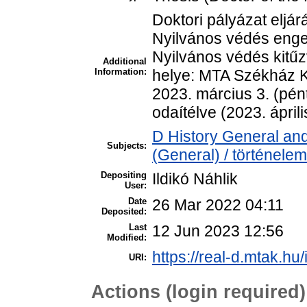
Doktori pályázat eljá
Nyilvános védés enge
Nyilvános védés kitűzv
Additional
Information:
helye: MTA Székház Ki
2023. március 3. (pén
odaítélve (2023. áprili
D History General and
Subjects:
(General) / történelem
Depositing
Ildikó Náhlik
User:
Date
26 Mar 2022 04:11
Deposited:
Last
12 Jun 2023 12:56
Modified:
https://real-d.mtak.hu/
URI:
Actions (login required)