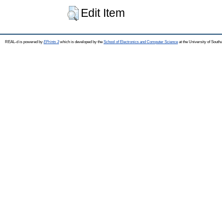
Edit Item
REAL-d is powered by
EPrints 3
which is developed by the
School of Electronics and Computer Science
at the University of Sout