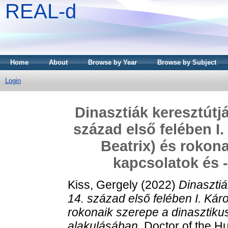
REAL-d
Home
About
Browse by Year
Browse by Subject
Login
Dinasztiák keresztútj
század első felében I.
Beatrix) és rokon
kapcsolatok és -
Kiss, Gergely
(2022)
Dinasztiá
14. század első felében I. Káro
rokonaik szerepe a dinasztikus
alakulásában.
Doctor of the Hu