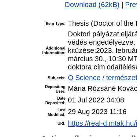
Download (62kB)
|
Pre
Thesis (Doctor of the 
Item Type:
Doktori pályázat eljár
védés engedélyezve:
Additional
kitűzése:2023. február
Information:
március 30., 10:30 M
doktora cím odaítélése
Q Science / természet
Subjects:
Depositing
Mária Rózsáné Ková
User:
Date
01 Jul 2022 04:08
Deposited:
Last
29 Aug 2023 11:16
Modified:
https://real-d.mtak.hu/
URI: