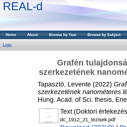
REAL-d
Home
About
Browse by Year
Browse by Subject
Login
Grafén tulajdons
szerkezetének nanomé
Tapasztó, Levente
(2022)
Graf
szerkezetének nanométeres lé
Hung. Acad. of Sci. thesis, E
Text (Doktori értekezés
dc_1912_21_tezisek.pdf