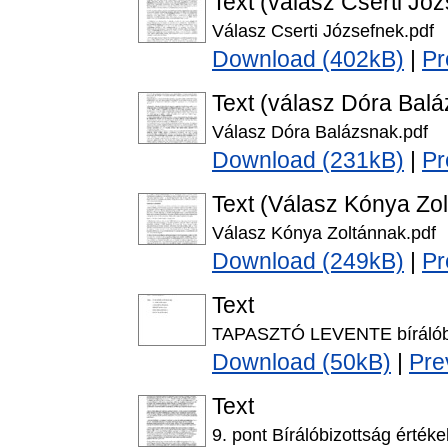
Text (válasz Cserti Jó
Válasz Cserti Józsefnek.pdf
Download (402kB)
|
Pr
Text (válasz Dóra Bal
Válasz Dóra Balázsnak.pdf
Download (231kB)
|
Pr
Text (Válasz Kónya Zo
Válasz Kónya Zoltánnak.pdf
Download (249kB)
|
Pr
Text
TAPASZTÓ LEVENTE bírálóbi
Download (50kB)
|
Pre
Text
9. pont Bírálóbizottság értéke