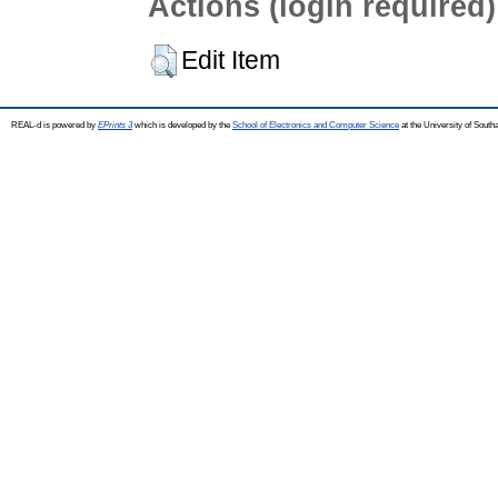
Actions (login required)
Edit Item
REAL-d is powered by
EPrints 3
which is developed by the
School of Electronics and Computer Science
at the University of Sout