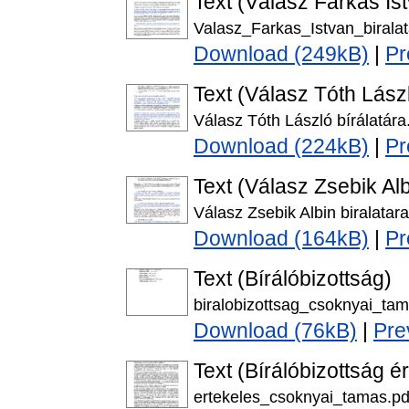
Text (Válasz Farkas Is
Valasz_Farkas_Istvan_biralat
Download (249kB)
|
Pr
Text (Válasz Tóth Lász
Válasz Tóth László bírálatára
Download (224kB)
|
Pr
Text (Válasz Zsebik Al
Válasz Zsebik Albin biralatara
Download (164kB)
|
Pr
Text (Bírálóbizottság)
biralobizottsag_csoknyai_tam
Download (76kB)
|
Pre
Text (Bírálóbizottság é
ertekeles_csoknyai_tamas.pd