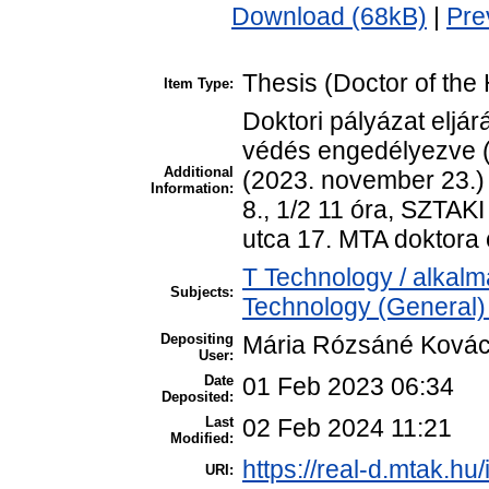
Download (68kB)
|
Pre
Thesis (Doctor of the 
Item Type:
Doktori pályázat eljár
védés engedélyezve (
Additional
(2023. november 23.) 
Information:
8., 1/2 11 óra, SZTAK
utca 17. MTA doktora 
T Technology / alkal
Subjects:
Technology (General)
Depositing
Mária Rózsáné Ková
User:
Date
01 Feb 2023 06:34
Deposited:
Last
02 Feb 2024 11:21
Modified:
https://real-d.mtak.hu/
URI: