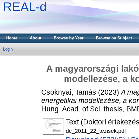
REAL-d
Home
About
Browse by Year
Browse by Subject
Login
A magyarországi lakó
modellezése, a ko
Csoknyai, Tamás
(2023)
A mag
energetikai modellezése, a kor
Hung. Acad. of Sci. thesis, BM
Text (Doktori értekezés
dc_2011_22_tezisek.pdf