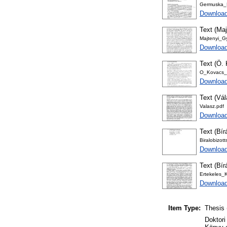
Germuska_P
Download
Text (Maj
Majtenyi_G
Download
Text (Ö. 
O_Kovacs_J
Downloa
Text (Vá
Valasz.pdf
Download
Text (Bír
Biralobizot
Download
Text (Bír
Ertekeles_
Download
Item Type:
Thesis 
Doktori