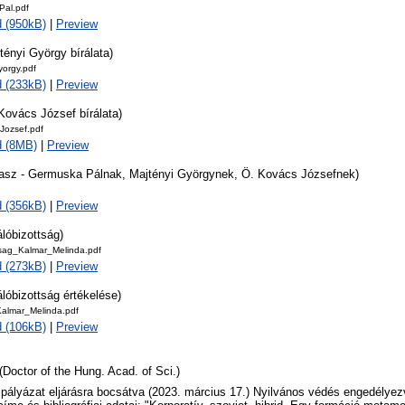
al.pdf
 (950kB)
|
Preview
tényi György bírálata)
yorgy.pdf
 (233kB)
|
Preview
Kovács József bírálata)
ozsef.pdf
d (8MB)
|
Preview
lasz - Germuska Pálnak, Majtényi Györgynek, Ö. Kovács Józsefnek)
 (356kB)
|
Preview
álóbizottság)
tsag_Kalmar_Melinda.pdf
 (273kB)
|
Preview
álóbizottság értékelése)
Kalmar_Melinda.pdf
 (106kB)
|
Preview
(Doctor of the Hung. Acad. of Sci.)
 pályázat eljárásra bocsátva (2023. március 17.) Nyilvános védés engedélyezv