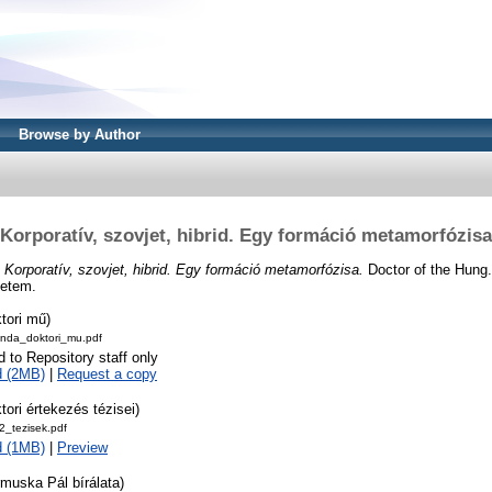
Browse by Author
Korporatív, szovjet, hibrid. Egy formáció metamorfózisa
)
Korporatív, szovjet, hibrid. Egy formáció metamorfózisa.
Doctor of the Hung. 
etem.
tori mű)
inda_doktori_mu.pdf
d to Repository staff only
d (2MB)
|
Request a copy
tori értekezés tézisei)
_tezisek.pdf
d (1MB)
|
Preview
muska Pál bírálata)