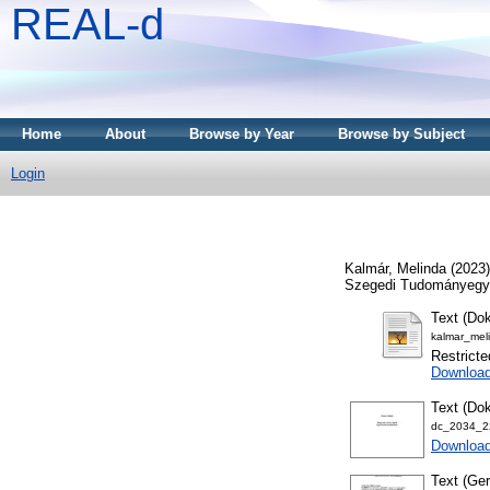
REAL-d
Home
About
Browse by Year
Browse by Subject
Login
Kalmár, Melinda
(2023
Szegedi Tudományegy
Text (Dok
kalmar_mel
Restricte
Downloa
Text (Dok
dc_2034_22
Downloa
Text (Ger