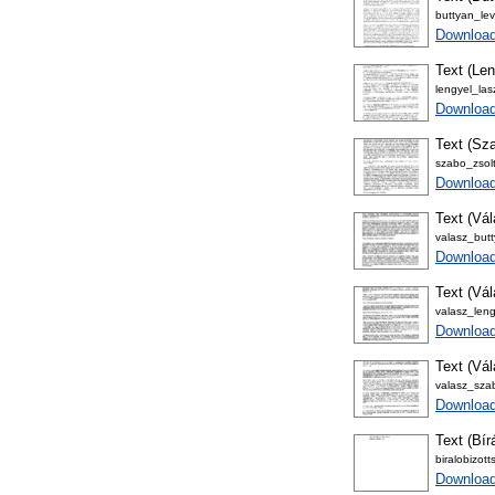
buttyan_lev
Download
Text (Len
lengyel_las
Download
Text (Sza
szabo_zsolt
Download
Text (Vá
valasz_butt
Downloa
Text (Vá
valasz_leng
Downloa
Text (Vá
valasz_szab
Downloa
Text (Bír
biralobizott
Download