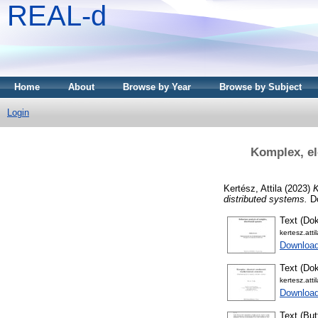
REAL-d
Home
About
Browse by Year
Browse by Subject
Login
Komplex, el
Kertész, Attila
(2023)
K
distributed systems.
Do
Text (Dok
kertesz.att
Downloa
Text (Dok
kertesz.att
Download
Text (But