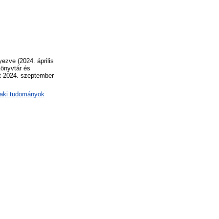
ezve (2024. április
Könyvtár és
et 2024. szeptember
zaki tudományok