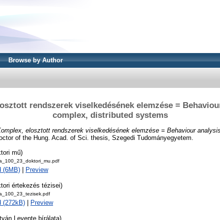
Browse by Author
osztott rendszerek viselkedésének elemzése = Behaviour
complex, distributed systems
omplex, elosztott rendszerek viselkedésének elemzése = Behaviour analysi
ctor of the Hung. Acad. of Sci. thesis, Szegedi Tudományegyetem.
tori mű)
ila_100_23_doktori_mu.pdf
d (6MB)
|
Preview
tori értekezés tézisei)
ila_100_23_tezisek.pdf
 (272kB)
|
Preview
tyán Levente bírálata)