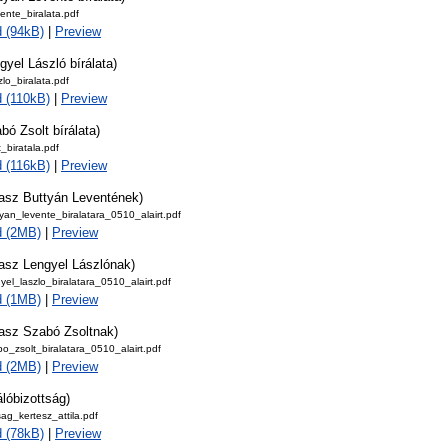
ente_biralata.pdf
 (94kB)
|
Preview
gyel László bírálata)
zlo_biralata.pdf
 (110kB)
|
Preview
bó Zsolt bírálata)
_biratala.pdf
 (116kB)
|
Preview
lasz Buttyán Leventének)
yan_levente_biralatara_0510_alairt.pdf
d (2MB)
|
Preview
lasz Lengyel Lászlónak)
yel_laszlo_biralatara_0510_alairt.pdf
d (1MB)
|
Preview
lasz Szabó Zsoltnak)
o_zsolt_biralatara_0510_alairt.pdf
d (2MB)
|
Preview
álóbizottság)
sag_kertesz_attila.pdf
 (78kB)
|
Preview