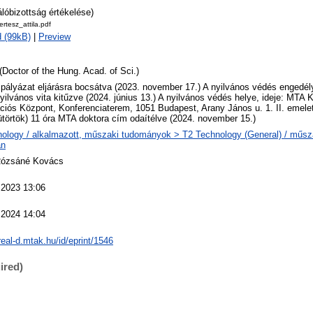
álóbizottság értékelése)
ertesz_attila.pdf
 (99kB)
|
Preview
(Doctor of the Hung. Acad. of Sci.)
 pályázat eljárásra bocsátva (2023. november 17.) A nyilvános védés engedély
nyilvános vita kitűzve (2024. június 13.) A nyilvános védés helye, ideje: MTA 
ciós Központ, Konferenciaterem, 1051 Budapest, Arany János u. 1. II. emel
ütörtök) 11 óra MTA doktora cím odaítélve (2024. november 15.)
ology / alkalmazott, műszaki tudományok > T2 Technology (General) / műs
an
Rózsáné Kovács
 2023 13:06
 2024 14:04
/real-d.mtak.hu/id/eprint/1546
ired)