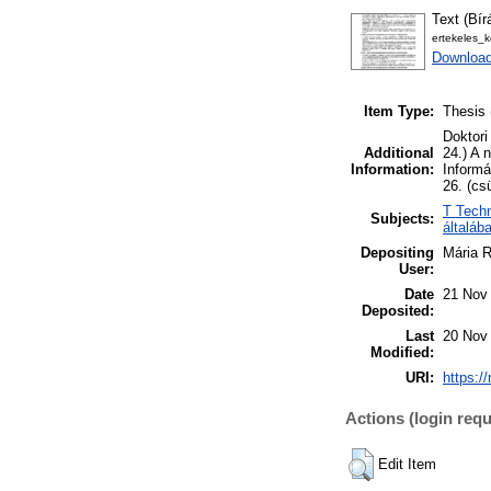
Text (Bír
ertekeles_k
Download
Item Type:
Thesis 
Doktori
Additional
24.) A 
Information:
Informá
26. (cs
T Techn
Subjects:
általáb
Depositing
Mária 
User:
Date
21 Nov
Deposited:
Last
20 Nov
Modified:
URI:
https:/
Actions (login requ
Edit Item