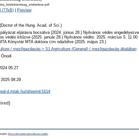
ba_biralobizottsag_ertekelese.pdf
 (77kB)
|
Preview
(Doctor of the Hung. Acad. of Sci.)
 pályázat eljárásra bocsátva (2024. június 28.) Nyilvános védés engedélyezve 
os védés kitűzve (2025. január 28.) Nyilvános védés: 2025. március 5. 11.00
MTA Könyvtár MTA doktora cím odaítélve (2025. május 23.)
ulture / mezőgazdaság > S1 Agriculture (General) / mezőgazdaság általában
 Ónodi
2024 05:27
 2025 08:29
/real-d.mtak.hu/id/eprint/1614
ired)
hampton.
More information and software credits
.