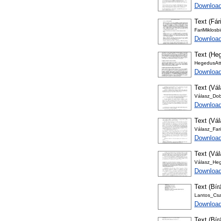
Download
Text (Fár
FariMiklosb
Download
Text (Heg
HegedusAtt
Download
Text (Vá
Válasz_Dobr
Downloa
Text (Vál
Válasz_Fari
Downloa
Text (Vál
Válasz_Hege
Downloa
Text (Bír
Lantos_Csa
Download
Text (Bír