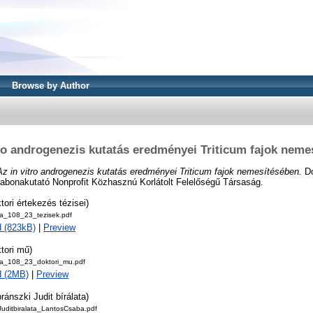
Browse by Author
tro androgenezis kutatás eredményei Triticum fajok neme
Az in vitro androgenezis kutatás eredményei Triticum fajok nemesítésében.
Do
Gabonakutató Nonprofit Közhasznú Korlátolt Felelőségű Társaság.
tori értekezés tézisei)
ba_108_23_tezisek.pdf
 (823kB)
|
Preview
tori mű)
ba_108_23_doktori_mu.pdf
d (2MB)
|
Preview
ránszki Judit bírálata)
Juditbiralata_LantosCsaba.pdf