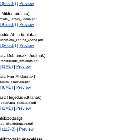
 (585kB)
|
Preview
i Miklós bírálata)
iralata_Lantos_Csaba.pdf
 (675kB)
|
Preview
edűs Attila bírálata)
ilabiralata_Lantos_Csaba.pdf
 (205kB)
|
Preview
lasz Dobránszki Juditnak)
anszkiJudit_biralatara.pdf
d (1MB)
|
Preview
asz Fári Miklósnak)
Miklos_biralatara.pdf
d (8MB)
|
Preview
asz Hegedűs Attilának)
dusAttila_biralatara.pdf
d (2MB)
|
Preview
álóbizottság)
ba_biralobizottsag.pdf
 (112kB)
|
Preview
álóbizottság értékelése)