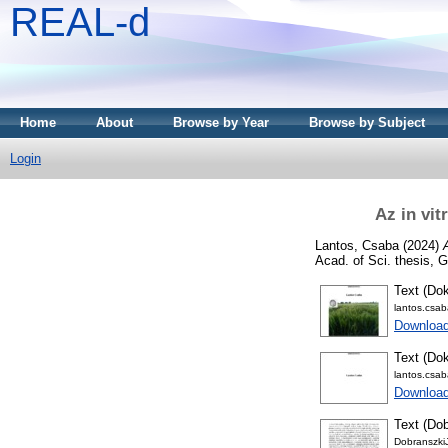
REAL-d
Home
About
Browse by Year
Browse by Subject
Login
Az in vi
Lantos, Csaba
(2024)
Acad. of Sci. thesis, 
Text (Dok
lantos.csa
Download
Text (Dok
lantos.csa
Downloa
Text (Dob
Dobranszki