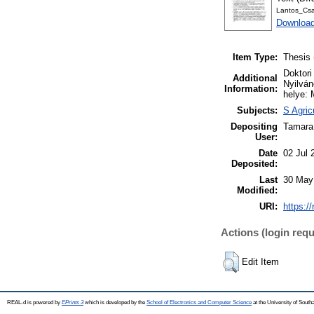
Lantos_Csa
Download
Item Type:
Thesis 
Doktori
Additional
Nyilván
Information:
helye: 
Subjects:
S Agric
Depositing
Tamara
User:
Date
02 Jul 
Deposited:
Last
30 May
Modified:
URI:
https:/
Actions (login requ
Edit Item
REAL-d is powered by
EPrints 3
which is developed by the
School of Electronics and Computer Science
at the University of Sout