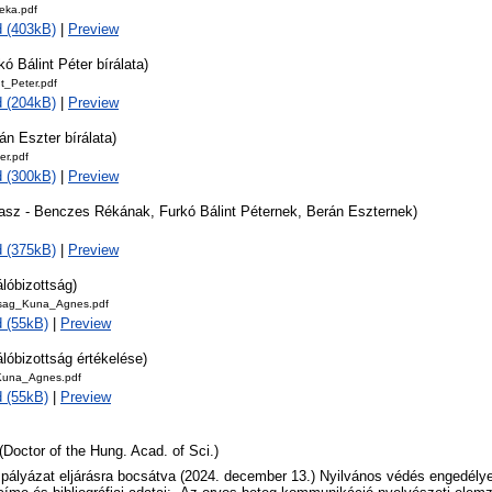
eka.pdf
 (403kB)
|
Preview
kó Bálint Péter bírálata)
t_Peter.pdf
 (204kB)
|
Preview
án Eszter bírálata)
er.pdf
 (300kB)
|
Preview
lasz - Benczes Rékának, Furkó Bálint Péternek, Berán Eszternek)
 (375kB)
|
Preview
álóbizottság)
ttsag_Kuna_Agnes.pdf
 (55kB)
|
Preview
álóbizottság értékelése)
Kuna_Agnes.pdf
 (55kB)
|
Preview
(Doctor of the Hung. Acad. of Sci.)
 pályázat eljárásra bocsátva (2024. december 13.) Nyilvános védés engedély