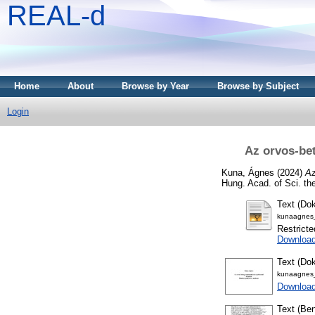
REAL-d
Home
About
Browse by Year
Browse by Subject
Login
Az orvos-be
Kuna, Ágnes
(2024)
Az
Hung. Acad. of Sci. th
Text (Dok
kunaagnes_
Restricte
Downloa
Text (Dok
kunaagnes_
Download
Text (Be