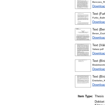
Benczes_R
Download
Text (Fur
Furko_Balin
Download
Text (Ber
Beran_Eszt
Download
Text (Vá
Valasz.pdf
Download
Text (Bír
Biralobizo
Download
Text (Bír
Ertekeles_
Download
Item Type:
Thesis 
Doktori