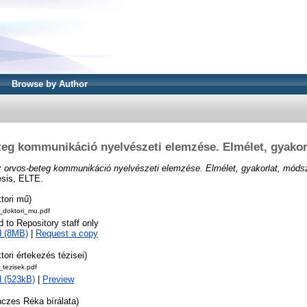
Browse by Author
teg kommunikáció nyelvészeti elemzése. Elmélet, gyakor
 orvos-beteg kommunikáció nyelvészeti elemzése. Elmélet, gyakorlat, móds
esis, ELTE.
tori mű)
doktori_mu.pdf
d to Repository staff only
d (8MB)
|
Request a copy
tori értekezés tézisei)
tezisek.pdf
 (523kB)
|
Preview
nczes Réka bírálata)