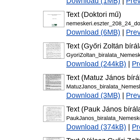
Download (1MB)
|
Pre
Text (Doktori mű)
nemeskeri.eszter_208_24_dok
Download (6MB)
|
Pre
Text (Győri Zoltán bírál
GyoriZoltan_biralata_Nemesk
Download (244kB)
|
Pr
Text (Matuz János bírá
MatuzJanos_biralata_Nemesk
Download (3MB)
|
Pre
Text (Pauk János bírál
PaukJanos_biralata_Nemeske
Download (374kB)
|
Pr