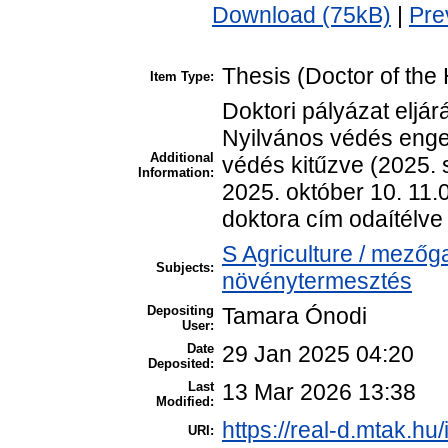
Download (75kB)
|
Pre
Thesis (Doctor of the 
Item Type:
Doktori pályázat eljár
Nyilvános védés enge
Additional
védés kitűzve (2025. 
Information:
2025. október 10. 11
doktora cím odaítélve
S Agriculture / mezőg
Subjects:
növénytermesztés
Depositing
Tamara Ónodi
User:
Date
29 Jan 2025 04:20
Deposited:
Last
13 Mar 2026 13:38
Modified:
https://real-d.mtak.hu/
URI: