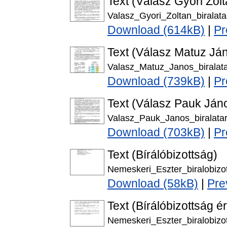
Text (Válasz Győri Zol
Valasz_Gyori_Zoltan_biralata
Download (614kB)
|
Pr
Text (Válasz Matuz Já
Valasz_Matuz_Janos_biralata
Download (739kB)
|
Pr
Text (Válasz Pauk Ján
Valasz_Pauk_Janos_biralatar
Download (703kB)
|
Pr
Text (Bírálóbizottság)
Nemeskeri_Eszter_biralobizot
Download (58kB)
|
Pre
Text (Bírálóbizottság é
Nemeskeri_Eszter_biralobizot