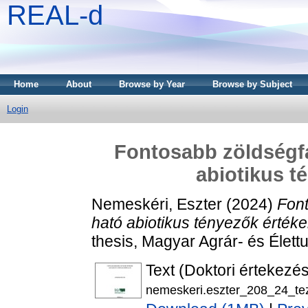
REAL-d
Home
About
Browse by Year
Browse by Subject
Login
Fontosabb zöldségf
abiotikus t
Nemeskéri, Eszter
(2024)
Fon
ható abiotikus tényezők értéke
thesis, Magyar Agrár- és Élet
Text (Doktori értekezés
nemeskeri.eszter_208_24_tez