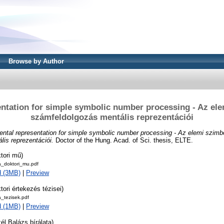
Browse by Author
ntation for simple symbolic number processing - Az el
számfeldolgozás mentális reprezentációi
ntal representation for simple symbolic number processing - Az elemi szimb
is reprezentációi.
Doctor of the Hung. Acad. of Sci. thesis, ELTE.
tori mű)
ila_doktori_mu.pdf
d (3MB)
|
Preview
tori értekezés tézisei)
la_tezisek.pdf
d (1MB)
|
Preview
él Balázs bírálata)