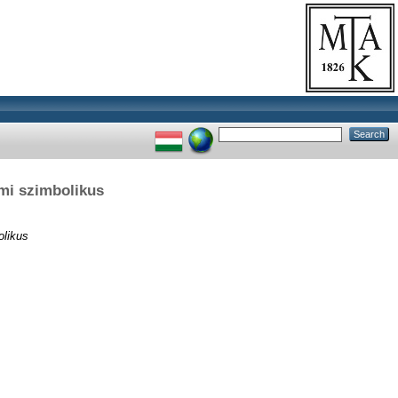
emi szimbolikus
olikus