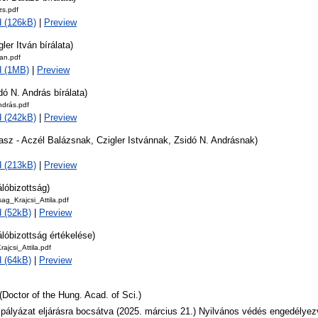
zs.pdf
 (126kB)
|
Preview
gler Itván bírálata)
van.pdf
d (1MB)
|
Preview
dó N. András bírálata)
drás.pdf
 (242kB)
|
Preview
asz - Aczél Balázsnak, Czigler Istvánnak, Zsidó N. Andrásnak)
 (213kB)
|
Preview
álóbizottság)
sag_Krajcsi_Attila.pdf
 (52kB)
|
Preview
álóbizottság értékelése)
ajcsi_Attila.pdf
 (64kB)
|
Preview
(Doctor of the Hung. Acad. of Sci.)
 pályázat eljárásra bocsátva (2025. március 21.) Nyilvános védés engedélyezv