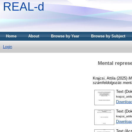
REAL-d
Home
About
Browse by Year
Browse by Subject
Login
Mental represe
Krajcsi, Attila
(2025)
Me
számfeldolgozás mentál
Text (Dok
krajcsi_att
Downloa
Text (Dok
krajcsi_atti
Downloa
Text (Acz