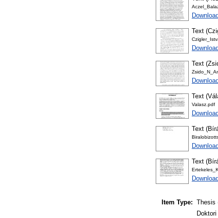
Aczel_Bala
Download
Text (Czi
Czigler_Ist
Downloa
Text (Zsi
Zsido_N_An
Download
Text (Vál
Valasz.pdf
Download
Text (Bír
Biralobizott
Download
Text (Bír
Ertekeles_Kr
Download
Item Type:
Thesis 
Doktori