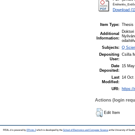
Értékelés_Erdő
Download (1
Item Type:
Thesis 
Doktori
Additional
Nyilván
Information:
odaítél
Subjects:
Q Scien
Depositing
Csilla 
User:
Date
15 May
Deposited:
Last
14 Oct 
Modified:
URI:
https:/
Actions (login requ
Edit Item
REAL-d is powered by
EPrints 3
which is developed by the
School of Electronics and Computer Science
at the University of Sout