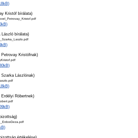
18kB)
y Kristóf bírálata)
el_Petrovay_Kristof.pdf
0kB)
László bírálata)
_Szarka_Laszlo.pdf
9kB)
Petrovay Kristófnak)
Kristof.pdf
80kB)
 Szarka Lászlónak)
aszlo.pdf
18kB)
Erdélyi Róbertnek)
obert.pdf
09kB)
bizottság)
ag_ErdosGeza.pdf
kB)
bizottság értékelése)