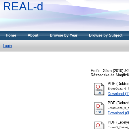
REAL-d
Home
About
Browse by Year
Browse by Subject
Login
Erdős, Géza
(2010)
Má
Részecske és Magfizik
PDF (Doktori
ErdosGeza_6_Te
Download (1
PDF (Doktor
ErdosGeza_5_M
Download (
PDF (Erdélyi
ErdosG_Birálói