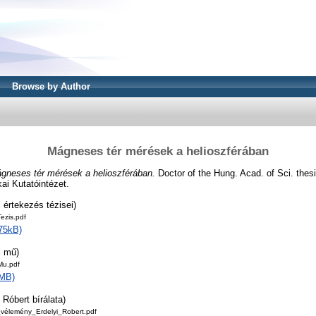
Browse by Author
Mágneses tér mérések a helioszférában
gneses tér mérések a helioszférában.
Doctor of the Hung. Acad. of Sci. the
ai Kutatóintézet.
 értekezés tézisei)
zis.pdf
75kB)
i mű)
u.pdf
6MB)
 Róbert bírálata)
_vélemény_Erdelyi_Robert.pdf