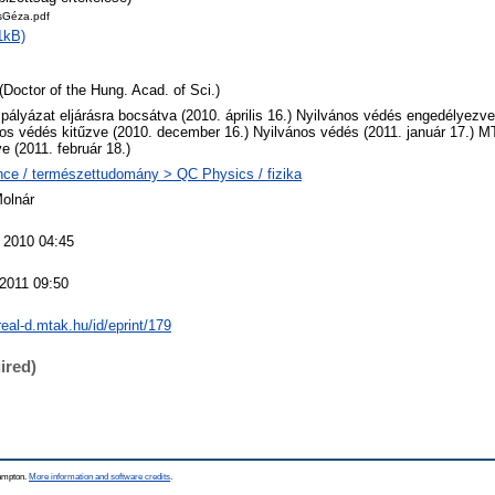
sGéza.pdf
1kB)
(Doctor of the Hung. Acad. of Sci.)
 pályázat eljárásra bocsátva (2010. április 16.) Nyilvános védés engedélyezv
os védés kitűzve (2010. december 16.) Nyilvános védés (2011. január 17.) M
ve (2011. február 18.)
ce / természettudomány > QC Physics / fizika
Molnár
 2010 04:45
2011 09:50
/real-d.mtak.hu/id/eprint/179
ired)
hampton.
More information and software credits
.