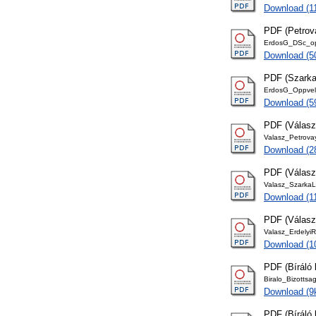
Download (1
PDF (Petrova
ErdosG_DSc_opv
Download (5
PDF (Szarka 
ErdosG_Oppvel
Download (5
PDF (Válasz 
Valasz_Petrovay
Download (2
PDF (Válasz
Valasz_SzarkaL
Download (1
PDF (Válasz 
Valasz_ErdelyiR
Download (1
PDF (Bíráló 
Biralo_Bizotts
Download (9
PDF (Bíráló 