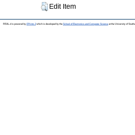
Edit Item
REAL-d is powered by
EPrints 3
which is developed by the
School of Electronics and Computer Science
at the University of Sout