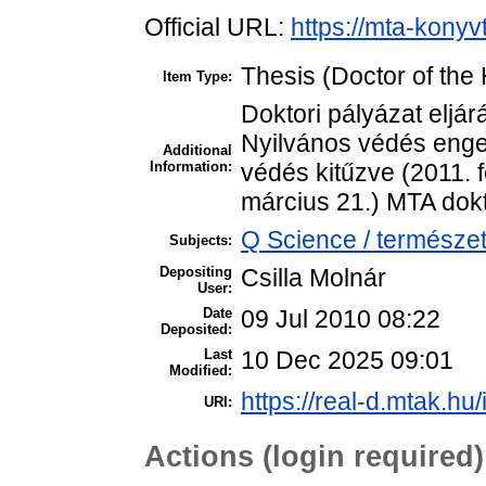
Official URL:
https://mta-konyv
Thesis (Doctor of the 
Item Type:
Doktori pályázat eljár
Nyilvános védés enged
Additional
Information:
védés kitűzve (2011. 
március 21.) MTA dokto
Q Science / természet
Subjects:
Depositing
Csilla Molnár
User:
Date
09 Jul 2010 08:22
Deposited:
Last
10 Dec 2025 09:01
Modified:
https://real-d.mtak.hu/
URI:
Actions (login required)