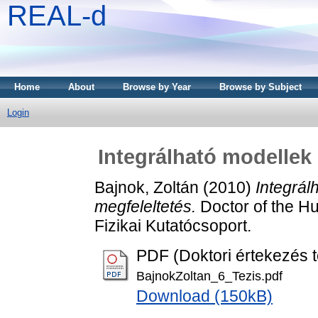
REAL-d
Home
About
Browse by Year
Browse by Subject
Login
Integrálható modellek
Bajnok, Zoltán
(2010)
Integrál
megfeleltetés.
Doctor of the Hu
Fizikai Kutatócsoport.
PDF (Doktori értekezés t
BajnokZoltan_6_Tezis.pdf
Download (150kB)