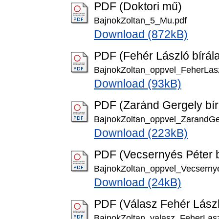
PDF (Doktori mű)
BajnokZoltan_5_Mu.pdf
Download (872kB)
PDF (Fehér László bírála
BajnokZoltan_oppvel_FeherLasz
Download (93kB)
PDF (Zaránd Gergely bír
BajnokZoltan_oppvel_ZarandGe
Download (223kB)
PDF (Vecsernyés Péter b
BajnokZoltan_oppvel_Vecsernye
Download (24kB)
PDF (Válasz Fehér Lász
BajnokZoltan_valasz_FeherLasz