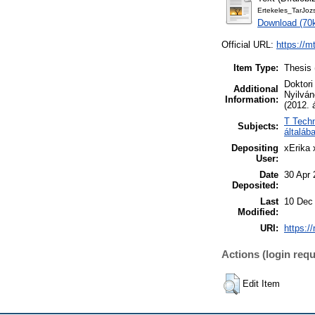
Ertekeles_TarJoz
Download (70
Official URL:
https://m
Item Type:
Thesis 
Doktori
Additional
Nyilván
Information:
(2012. á
T Techn
Subjects:
általáb
Depositing
xErika
User:
Date
30 Apr 
Deposited:
Last
10 Dec
Modified:
URI:
https:/
Actions (login requ
Edit Item