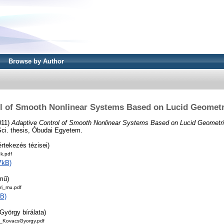
Browse by Author
l of Smooth Nonlinear Systems Based on Lucid Geometri
011)
Adaptive Control of Smooth Nonlinear Systems Based on Lucid Geometric 
Sci. thesis, Óbudai Egyetem.
értekezés tézisei)
k.pdf
7kB)
 mű)
ri_mu.pdf
B)
György bírálata)
l_KovacsGyorgy.pdf