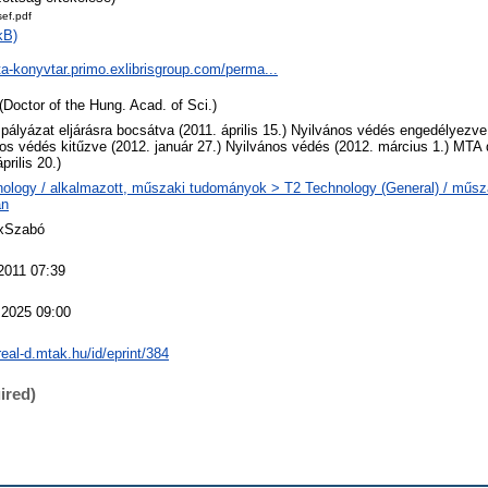
sef.pdf
kB)
ta-konyvtar.primo.exlibrisgroup.com/perma...
(Doctor of the Hung. Acad. of Sci.)
 pályázat eljárásra bocsátva (2011. április 15.) Nyilvános védés engedélyezve
os védés kitűzve (2012. január 27.) Nyilvános védés (2012. március 1.) MTA 
prilis 20.)
ology / alkalmazott, műszaki tudományok > T2 Technology (General) / műs
an
 xSzabó
2011 07:39
 2025 09:00
/real-d.mtak.hu/id/eprint/384
ired)