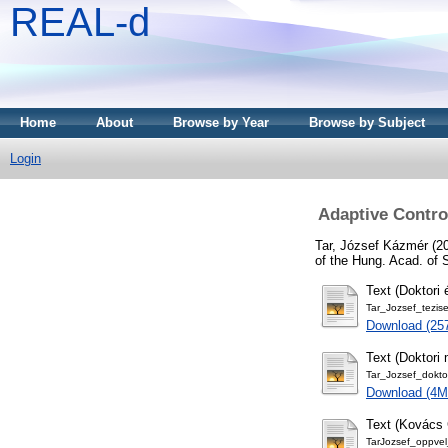
REAL-d
Home
About
Browse by Year
Browse by Subject
Login
Adaptive Contro
Tar, József Kázmér
(2
of the Hung. Acad. of 
Text (Doktori 
Tar_Jozsef_tezise
Download (25
Text (Doktori
Tar_Jozsef_dokto
Download (4M
Text (Kovács 
TarJozsef_oppve