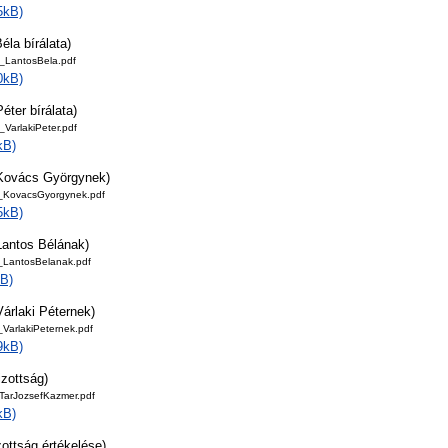
5kB)
éla bírálata)
_LantosBela.pdf
0kB)
Péter bírálata)
VarlakiPeter.pdf
kB)
 Kovács Györgynek)
z_KovacsGyorgynek.pdf
5kB)
Lantos Bélának)
_LantosBelanak.pdf
B)
Várlaki Péternek)
_VarlakiPeternek.pdf
9kB)
izottság)
_TarJozsefKazmer.pdf
kB)
zottság értékelése)