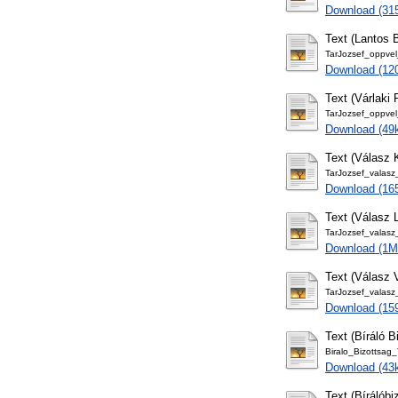
Download (31
Text (Lantos B
TarJozsef_oppvel
Download (12
Text (Várlaki 
TarJozsef_oppvel_
Download (49
Text (Válasz
TarJozsef_valas
Download (16
Text (Válasz 
TarJozsef_valasz
Download (1M
Text (Válasz 
TarJozsef_valasz
Download (15
Text (Bíráló B
Biralo_Bizottsag
Download (43
Text (Bírálóbi