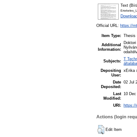
Text (Bír
Ertekeles_
Download
Official URL:
https://m
Item Type:
Thesis 
Doktori
Additional
Nyilván
Information:
odaítél
T Techn
Subjects:
általáb
Depositing
xErika
User:
Date
02 Jul 
Deposited:
Last
10 Dec
Modified:
URI:
https:/
Actions (login requ
Edit Item