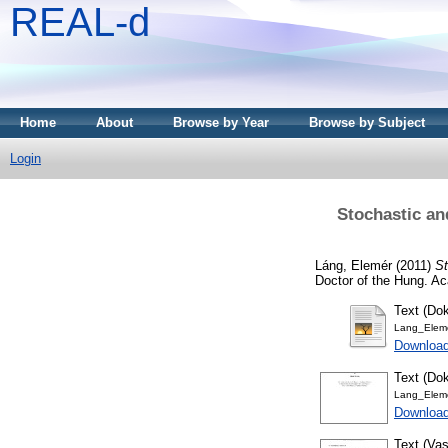
REAL-d
Home
About
Browse by Year
Browse by Subject
Login
Stochastic an
Láng, Elemér
(2011)
St
Doctor of the Hung. Ac
Text (Dok
Lang_Eleme
Download
Text (Dok
Lang_Eleme
Download
Text (Vas