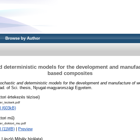
Browse by Author
d deterministic models for the development and manufa
based composites
ochastic and deterministic models for the development and manufacture of 
ad. of Sci. thesis, Nyugat-magyarországi Egyetem.
tori értekezés tézisei)
r_tezisek.pdf
 (603kB)
tori mű)
r_doktori_mu.pdf
 (11MB)
|
Preview
 László Mihály bírálata)