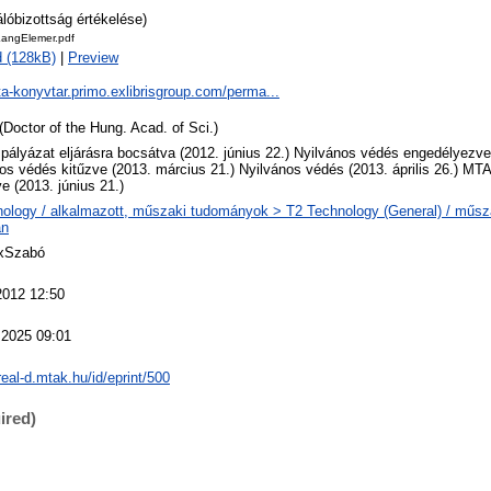
álóbizottság értékelése)
LangElemer.pdf
 (128kB)
|
Preview
ta-konyvtar.primo.exlibrisgroup.com/perma...
(Doctor of the Hung. Acad. of Sci.)
 pályázat eljárásra bocsátva (2012. június 22.) Nyilvános védés engedélyezv
os védés kitűzve (2013. március 21.) Nyilvános védés (2013. április 26.) MT
ve (2013. június 21.)
ology / alkalmazott, műszaki tudományok > T2 Technology (General) / műs
an
 xSzabó
2012 12:50
 2025 09:01
/real-d.mtak.hu/id/eprint/500
ired)