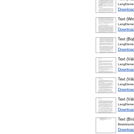
LangElemer
Download
Text (Win
LangElemer
Download
Text (Boj
LangElemer
Download
Text (Vá
LangElemer
Download
Text (Vá
LangElemer
Download
Text (Vál
LangElemer
Download
Text (Bír
Biralobizot
Download