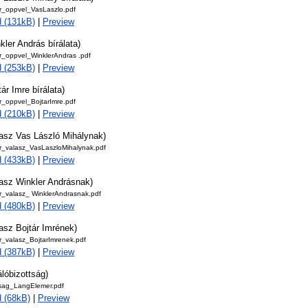
_oppvel_VasLaszlo.pdf
 (131kB)
|
Preview
kler András bírálata)
_oppvel_WinklerAndras .pdf
 (253kB)
|
Preview
tár Imre bírálata)
_oppvel_BojtarImre.pdf
 (210kB)
|
Preview
lasz Vas László Mihálynak)
_valasz_VasLaszloMihalynak.pdf
 (433kB)
|
Preview
lasz Winkler Andrásnak)
_valasz_ WinklerAndrasnak.pdf
 (480kB)
|
Preview
asz Bojtár Imrének)
_valasz_BojtarImrenek.pdf
 (387kB)
|
Preview
álóbizottság)
tsag_LangElemer.pdf
 (68kB)
|
Preview