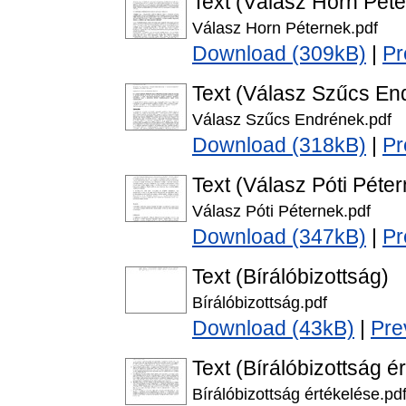
Text (Válasz Horn Pét
Válasz Horn Péternek.pdf
Download (309kB)
|
Pr
Text (Válasz Szűcs En
Válasz Szűcs Endrének.pdf
Download (318kB)
|
Pr
Text (Válasz Póti Péte
Válasz Póti Péternek.pdf
Download (347kB)
|
Pr
Text (Bírálóbizottság)
Bírálóbizottság.pdf
Download (43kB)
|
Pre
Text (Bírálóbizottság é
Bírálóbizottság értékelése.pd