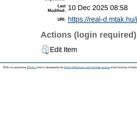
Last
10 Dec 2025 08:58
Modified:
https://real-d.mtak.hu/
URI:
Actions (login required)
Edit Item
REAL-d is powered by
EPrints 3
which is developed by the
School of Electronics and Computer Science
at the University of Sout