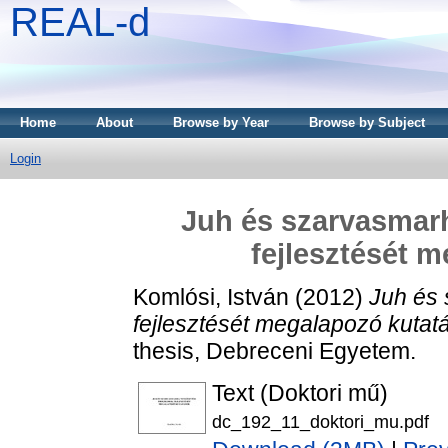
REAL-d
Home
About
Browse by Year
Browse by Subject
Login
Juh és szarvasmar
fejlesztését 
Komlósi, István
(2012)
Juh és
fejlesztését megalapozó kutat
thesis, Debreceni Egyetem.
Text (Doktori mű)
dc_192_11_doktori_mu.pdf