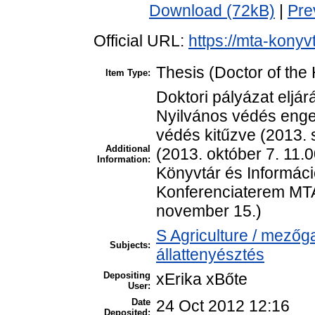
Download (72kB)
|
Pre
Official URL:
https://mta-konyv
Thesis (Doctor of the 
Item Type:
Doktori pályázat eljár
Nyilvános védés enged
védés kitűzve (2013.
Additional
(2013. október 7. 11.
Information:
Könyvtár és Informáci
Konferenciaterem MTA
november 15.)
S Agriculture / mezőg
Subjects:
állattenyésztés
Depositing
xErika xBőte
User:
Date
24 Oct 2012 12:16
Deposited: