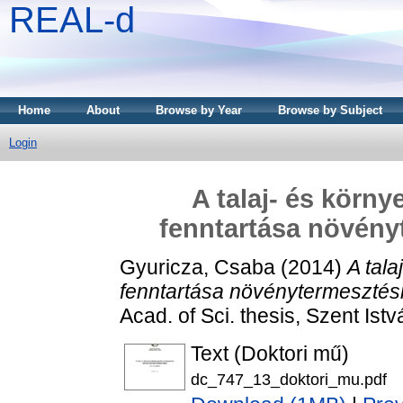
REAL-d
Home
About
Browse by Year
Browse by Subject
Login
A talaj- és körn
fenntartása növény
Gyuricza, Csaba
(2014)
A tal
fenntartása növénytermesztés
Acad. of Sci. thesis, Szent Is
Text (Doktori mű)
dc_747_13_doktori_mu.pdf