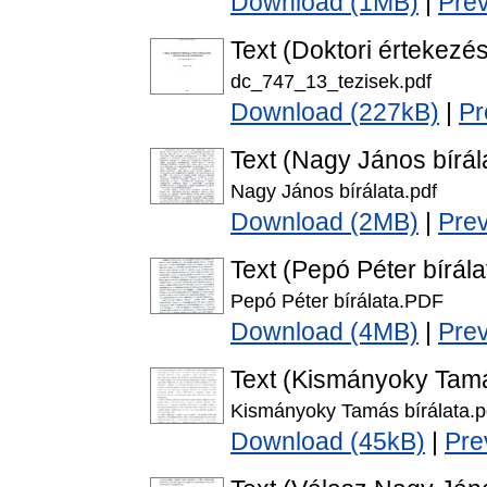
Download (1MB)
|
Pre
Text (Doktori értekezés
dc_747_13_tezisek.pdf
Download (227kB)
|
Pr
Text (Nagy János bírál
Nagy János bírálata.pdf
Download (2MB)
|
Pre
Text (Pepó Péter bírála
Pepó Péter bírálata.PDF
Download (4MB)
|
Pre
Text (Kismányoky Tamá
Kismányoky Tamás bírálata.p
Download (45kB)
|
Pre