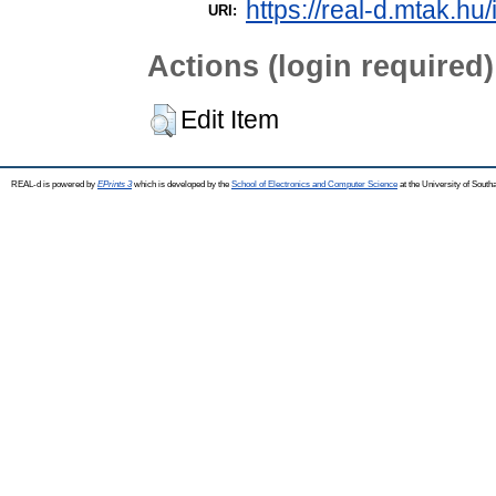
https://real-d.mtak.hu/
URI:
Actions (login required)
Edit Item
REAL-d is powered by
EPrints 3
which is developed by the
School of Electronics and Computer Science
at the University of Sout