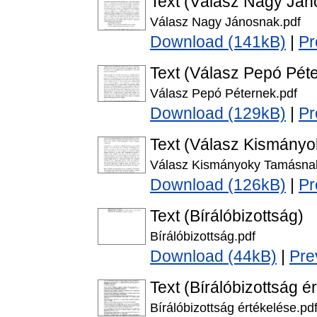
Text (Válasz Nagy Ján
Válasz Nagy Jánosnak.pdf
Download (141kB)
|
Pr
Text (Válasz Pepó Pét
Válasz Pepó Péternek.pdf
Download (129kB)
|
Pr
Text (Válasz Kismány
Válasz Kismányoky Tamásna
Download (126kB)
|
Pr
Text (Bírálóbizottság)
Bírálóbizottság.pdf
Download (44kB)
|
Pre
Text (Bírálóbizottság é
Bírálóbizottság értékelése.pd