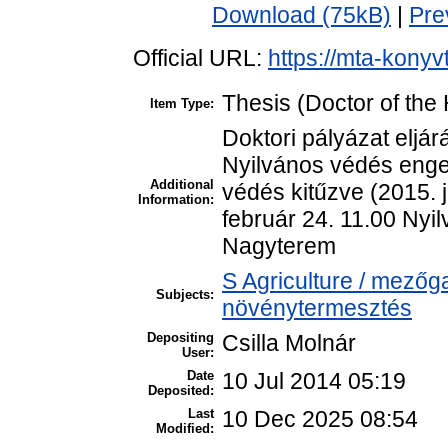
Download (75kB)
|
Pre
Official URL:
https://mta-konyv
Thesis (Doctor of the 
Item Type:
Doktori pályázat eljár
Nyilvános védés enge
Additional
védés kitűzve (2015. 
Information:
február 24. 11.00 Ny
Nagyterem
S Agriculture / mezőg
Subjects:
növénytermesztés
Depositing
Csilla Molnár
User:
Date
10 Jul 2014 05:19
Deposited:
Last
10 Dec 2025 08:54
Modified: