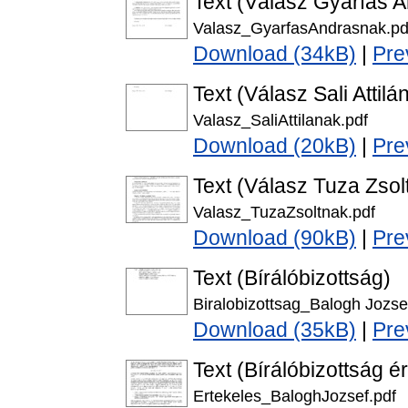
Text (Válasz Gyárfás 
Valasz_GyarfasAndrasnak.pd
Download (34kB)
|
Pre
Text (Válasz Sali Attilá
Valasz_SaliAttilanak.pdf
Download (20kB)
|
Pre
Text (Válasz Tuza Zsol
Valasz_TuzaZsoltnak.pdf
Download (90kB)
|
Pre
Text (Bírálóbizottság)
Biralobizottsag_Balogh Jozse
Download (35kB)
|
Pre
Text (Bírálóbizottság é
Ertekeles_BaloghJozsef.pdf