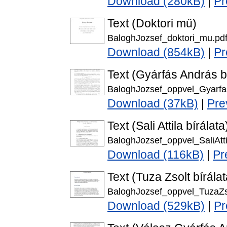
Download (280kB)
|
Pr
Text (Doktori mű)
BaloghJozsef_doktori_mu.pd
Download (854kB)
|
Pr
Text (Gyárfás András b
BaloghJozsef_oppvel_Gyarfa
Download (37kB)
|
Pre
Text (Sali Attila bírálata
BaloghJozsef_oppvel_SaliAtti
Download (116kB)
|
Pr
Text (Tuza Zsolt bírálat
BaloghJozsef_oppvel_TuzaZs
Download (529kB)
|
Pr