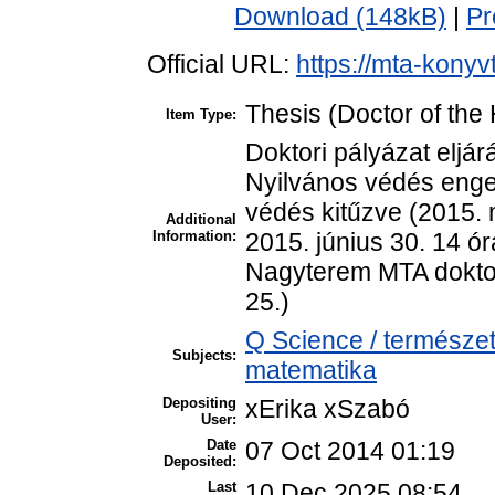
Download (148kB)
|
Pr
Official URL:
https://mta-konyv
Thesis (Doctor of the 
Item Type:
Doktori pályázat eljá
Nyilvános védés enge
védés kitűzve (2015. 
Additional
Information:
2015. június 30. 14 ó
Nagyterem MTA doktor
25.)
Q Science / természe
Subjects:
matematika
Depositing
xErika xSzabó
User:
Date
07 Oct 2014 01:19
Deposited:
Last
10 Dec 2025 08:54