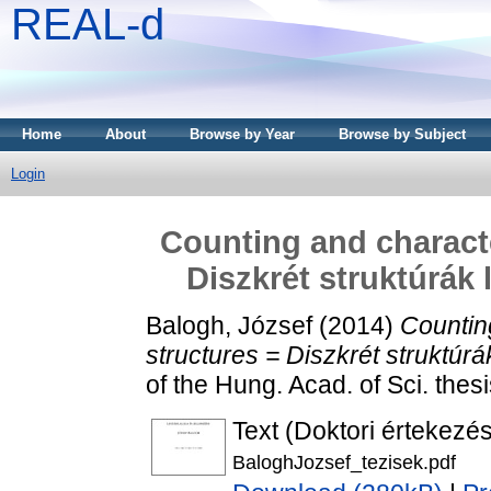
REAL-d
Home
About
Browse by Year
Browse by Subject
Login
Counting and characte
Diszkrét struktúrák
Balogh, József
(2014)
Countin
structures = Diszkrét struktúr
of the Hung. Acad. of Sci. thes
Text (Doktori értekezés
BaloghJozsef_tezisek.pdf