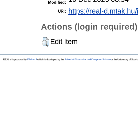
Modified:
https://real-d.mtak.hu/
URI:
Actions (login required)
Edit Item
REAL-d is powered by
EPrints 3
which is developed by the
School of Electronics and Computer Science
at the University of Sout